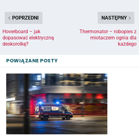
POPRZEDNI
NASTĘPNY
Hoverboard – jak
Thermonator – robopies z
dopasować elektryczną
miotaczem ognia dla
deskorolkę?
każdego
POWIĄZANE POSTY