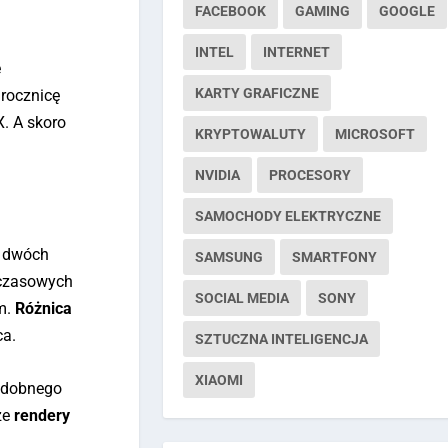
FACEBOOK
GAMING
GOOGLE
INTEL
INTERNET
ę
KARTY GRAFICZNE
 rocznicę
. A skoro
KRYPTOWALUTY
MICROSOFT
NVIDIA
PROCESORY
SAMOCHODY ELEKTRYCZNE
w dwóch
SAMSUNG
SMARTFONY
hczasowych
SOCIAL MEDIA
SONY
m.
Różnica
ca.
SZTUCZNA INTELIGENCJA
XIAOMI
podobnego
ze
rendery