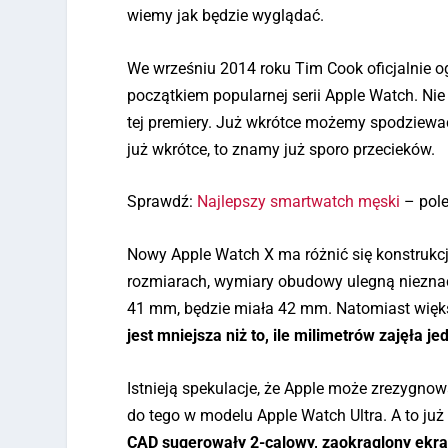
wiemy jak będzie wyglądać.
We wrześniu 2014 roku Tim Cook oficjalnie ogł
początkiem popularnej serii Apple Watch. Nie
tej premiery. Już wkrótce możemy spodziewać
już wkrótce, to znamy już sporo przecieków.
Sprawdź:
Najlepszy smartwatch męski
– pol
Nowy Apple Watch X ma różnić się konstrukc
rozmiarach, wymiary obudowy ulegną niezna
41 mm, będzie miała 42 mm. Natomiast więk
jest mniejsza niż to, ile milimetrów zajęła je
Istnieją spekulacje, że Apple może zrezygno
do tego w modelu Apple Watch Ultra. A to już
CAD sugerowały 2-calowy, zaokrąglony ekr