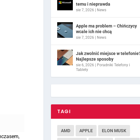
temu i nieprawda
sie 7, 2026
|
News
Apple ma problem – Chińczycy
wcale ich nie chcą
sie 7, 2026
|
News
Jak zwolnić miejsce w telefonie
Najlepsze sposoby
sie 6, 2026
|
Poradniki Telefony i
Tablety
TAGI
AMD
APPLE
ELON MUSK
ymczasem,