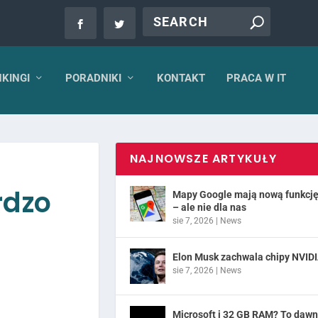
KINGI
PORADNIKI
KONTAKT
PRACA W IT
NAJNOWSZE ARTYKUŁY
rdzo
Mapy Google mają nową funkcj
– ale nie dla nas
sie 7, 2026
|
News
Elon Musk zachwala chipy NVID
sie 7, 2026
|
News
Microsoft i 32 GB RAM? To daw