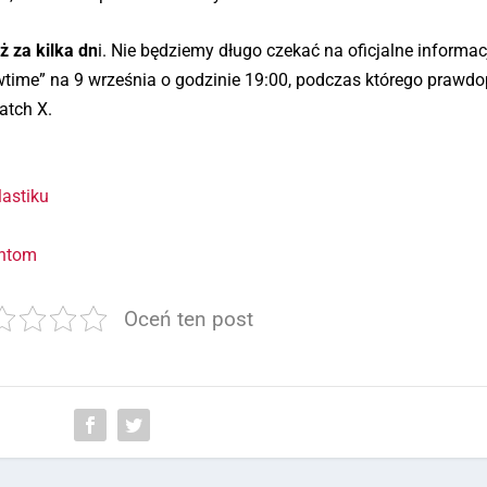
uż za kilka dn
i. Nie będziemy długo czekać na oficjalne informac
owtime” na 9 września o godzinie 19:00, podczas którego prawd
atch X.
lastiku
entom
Oceń ten post