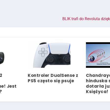
BLIK trafi do Revoluta dzię
2
Kontroler DualSense z
Chandray
PS5 często się psuje
hinduska 
e! Jest
dotarła ju
?
Księżyca!