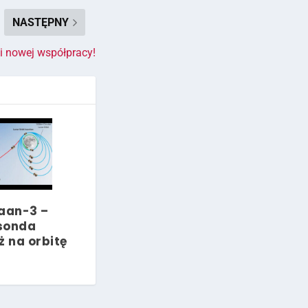
NASTĘPNY
ki nowej współpracy!
aan-3 –
sonda
ż na orbitę