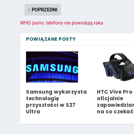
POPRZEDNI
WHO jasno: telefony nie powodują raka
POWIĄZANE POSTY
Samsung wykorzysta
HTC Vive Pro 
technologię
oficjalnie
przyszłości w S27
zapowiedzian
Ultra
na co czekać