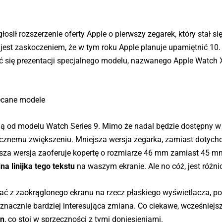
osił rozszerzenie oferty Apple o pierwszy zegarek, który stał si
 jest zaskoczeniem, że w tym roku Apple planuje upamiętnić 10.
 się prezentacji specjalnego modelu, nazwanego Apple Watch X
ecane modele
ją od modelu Watch Series 9. Mimo że nadal będzie dostępny 
cznemu zwiększeniu. Mniejsza wersja zegarka, zamiast dotyc
sza wersja zaoferuje kopertę o rozmiarze 46 mm zamiast 45 m
dna linijka tego tekstu
na waszym ekranie. Ale no cóż, jest różni
wać z zaokrąglonego ekranu na rzecz płaskiego wyświetlacza, 
 znacznie bardziej interesująca zmiana. Co ciekawe, wcześniejs
an
, co stoi w sprzeczności z tymi doniesieniami.