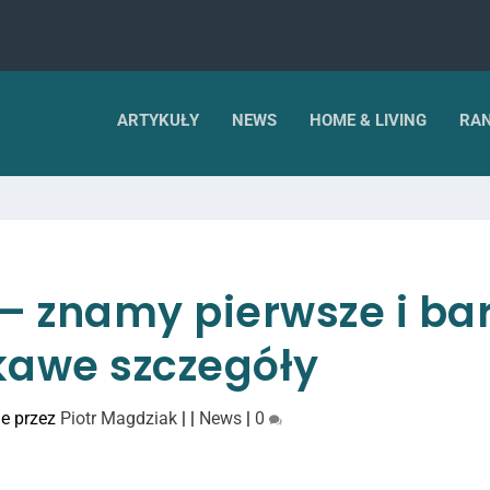
ARTYKUŁY
NEWS
HOME & LIVING
RAN
– znamy pierwsze i ba
kawe szczegóły
e przez
Piotr Magdziak
|
|
News
|
0