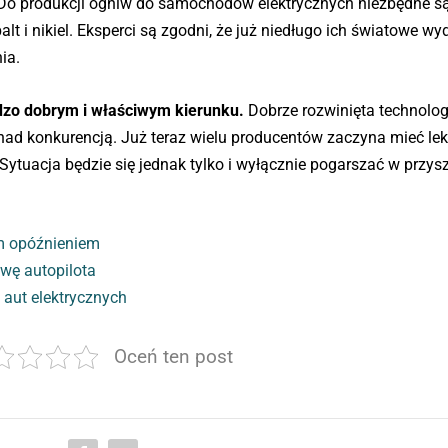
o produkcji ogniw do samochodów elektrycznych niezbędne s
balt i nikiel. Eksperci są zgodni, że już niedługo ich światowe wy
ia.
dzo dobrym i właściwym kierunku.
Dobrze rozwinięta technolog
ad konkurencją. Już teraz wielu producentów zaczyna mieć lek
tuacja będzie się jednak tylko i wyłącznie pogarszać w przysz
ym opóźnieniem
wę autopilota
 aut elektrycznych
Oceń ten post