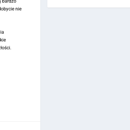
ą bardzo
dobycie nie
ia
kie
łości.