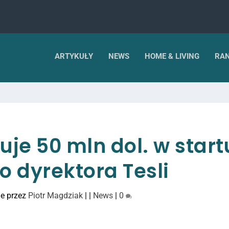
ARTYKUŁY
NEWS
HOME & LIVING
RAN
uje 50 mln dol. w star
o dyrektora Tesli
e przez
Piotr Magdziak
|
|
News
|
0