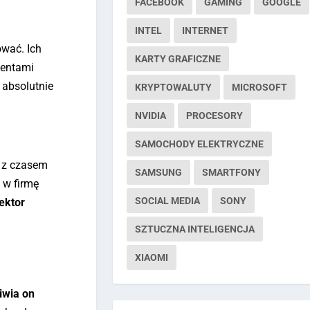
FACEBOOK
GAMING
GOOGLE
INTEL
INTERNET
ować. Ich
KARTY GRAFICZNE
centami
 absolutnie
KRYPTOWALUTY
MICROSOFT
NVIDIA
PROCESORY
SAMOCHODY ELEKTRYCZNE
ę z czasem
SAMSUNG
SMARTFONY
 w firmę
SOCIAL MEDIA
SONY
ektor
SZTUCZNA INTELIGENCJA
XIAOMI
wia on