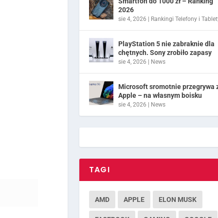
Smartfon do 1000 zł – Ranking
2026
sie 4, 2026
|
Rankingi Telefony i Tablet
PlayStation 5 nie zabraknie dla
chętnych. Sony zrobiło zapasy
sie 4, 2026
|
News
Microsoft sromotnie przegrywa 
Apple – na własnym boisku
sie 4, 2026
|
News
TAGI
AMD
APPLE
ELON MUSK