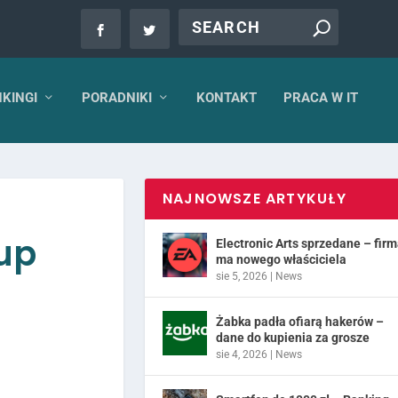
KINGI
PORADNIKI
KONTAKT
PRACA W IT
NAJNOWSZE ARTYKUŁY
tup
Electronic Arts sprzedane – fir
ma nowego właściciela
sie 5, 2026
|
News
Żabka padła ofiarą hakerów –
dane do kupienia za grosze
sie 4, 2026
|
News