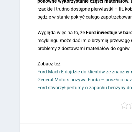
ponowne wykorzystanie części materiałów.
D
rzadkie i trudno dostępne pierwiastki – lit, ko
będzie w stanie pokryć całego zapotrzebowan
Wygląda więc na to, że
Ford inwestuje w bar
recyklingu może dać im olbrzymią przewagę n
problemy z dostawami materiałów do ogniw. Sy
Zobacz też:
Ford Mach-E dojdzie do klientów ze znaczn
General Motors pozywa Forda – poszło o naz
Ford stworzył perfumy o zapachu benzyny do