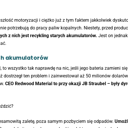
złość motoryzacji i ciężko już z tym faktem jakkolwiek dyskut
nie potrzebują do pracy paliw kopalnych. Niestety, przed produ
ch z nich jest recykling starych akumulatorów.
Jest on jednak
jać.
ych akumulatorów
 to wszystko tak naprawdę na nic, jeśli jego bateria zamieni si
 dostrzegł ten problem i zainwestował aż 50 milionów dolarów
ów.
CEO Redwood Material to przy okazji JB Straubel – były dyr
eździć?
iesamowitą zaletę, poza samym pozbyciem się odpadów.
Umożli