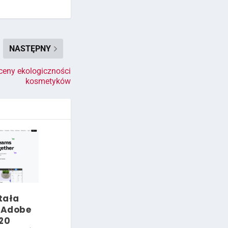
NASTĘPNY
ceny ekologiczności
kosmetyków
tała
– Adobe
 20