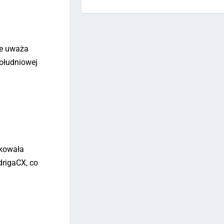
ie uważa
Południowej
okowała
drigaCX, co