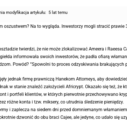
nia modyfikacja artykułu:
5 lat temu
kim oszustwem? Na to wygląda. Inwestorzy mogli stracić prawie 3
tadzie twierdzi, że nie może zlokalizować Ameera i Raeesa Caj
br. giełda informowała swoich inwestorów, że padła ofiarą właman
władzom. Powód? “Spowolni to proces odzyskiwania brakujących p
ły jednak firmę prawniczą Hanekom Attorneys, aby dowiedzieć 
nak w stanie znaleźć założycieli Africrypt. Okazało się też, że k
ont i portfeli klientów, w których pierwotnie przechowywano kry
ez różne konta i tzw. miksery, co utrudnia śledzenie pieniędzy.
atformy i zaplecza na siedem dni przed domniemanym włamaniem
krotnie dzwonić do obu braci Cajee, ale jedyne, co udało się uz