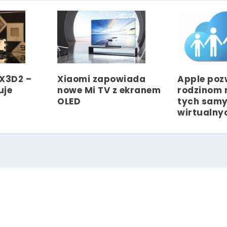
0X3D2 –
Xiaomi zapowiada
Apple poz
uje
nowe Mi TV z ekranem
rodzinom 
OLED
tych sam
wirtualny