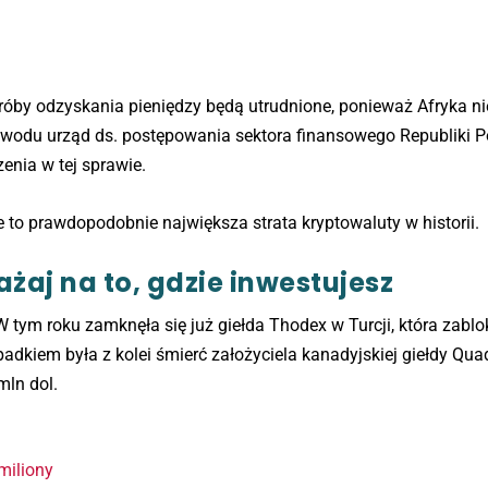
róby odzyskania pieniędzy będą utrudnione, ponieważ Afryka n
powodu urząd ds. postępowania sektora finansowego Republiki 
nia w tej sprawie.
ie to prawdopodobnie największa strata kryptowaluty w historii.
żaj na to, gdzie inwestujesz
 W tym roku zamknęła się już giełda Thodex w Turcji, która zabl
adkiem była z kolei śmierć założyciela kanadyjskiej giełdy Qua
mln dol.
 miliony