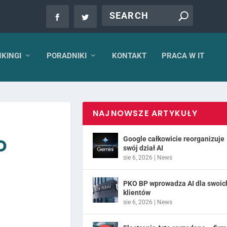
KINGI
PORADNIKI
KONTAKT
PRACA W IT
NAJNOWSZE ARTYKUŁY
o
Google całkowicie reorganizuje
swój dział AI
sie 6, 2026
|
News
PKO BP wprowadza AI dla swoic
klientów
sie 6, 2026
|
News