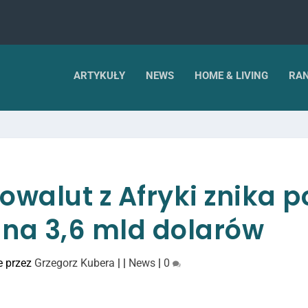
ARTYKUŁY
NEWS
HOME & LIVING
RAN
owalut z Afryki znika p
 na 3,6 mld dolarów
e przez
Grzegorz Kubera
|
|
News
|
0