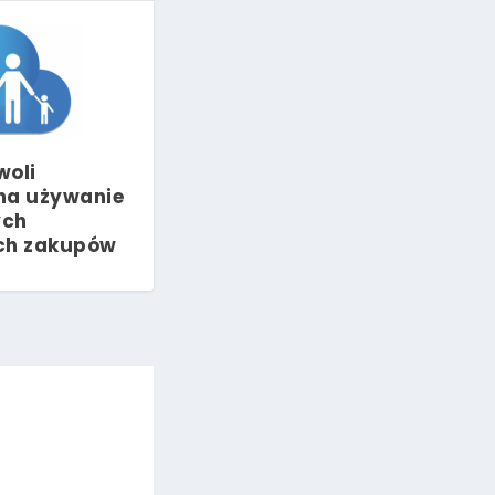
woli
na używanie
ych
ch zakupów