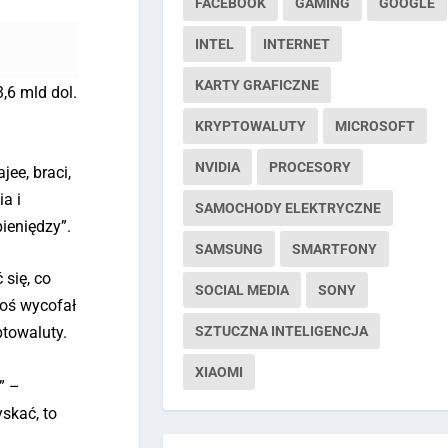
FACEBOOK
GAMING
GOOGLE
INTEL
INTERNET
KARTY GRAFICZNE
,6 mld dol.
KRYPTOWALUTY
MICROSOFT
NVIDIA
PROCESORY
ee, braci,
ia i
SAMOCHODY ELEKTRYCZNE
ieniędzy”.
SAMSUNG
SMARTFONY
się, co
SOCIAL MEDIA
SONY
toś wycofał
SZTUCZNA INTELIGENCJA
ptowaluty.
XIAOMI
” –
yskać, to