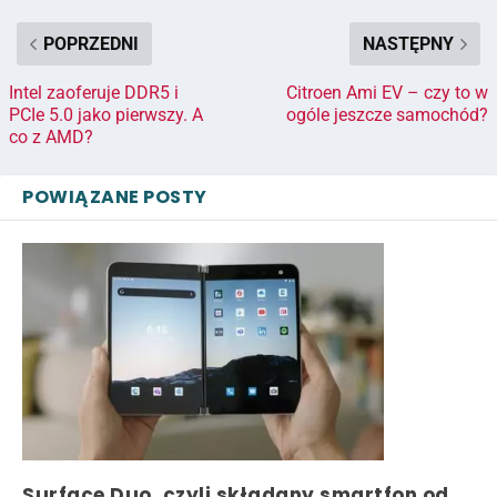
POPRZEDNI
NASTĘPNY
Intel zaoferuje DDR5 i
Citroen Ami EV – czy to w
PCIe 5.0 jako pierwszy. A
ogóle jeszcze samochód?
co z AMD?
POWIĄZANE POSTY
Surface Duo, czyli składany smartfon od