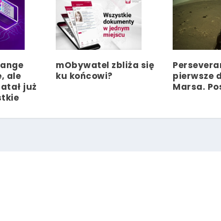
hange
mObywatel zbliża się
Persevera
, ale
ku końcowi?
pierwsze d
atał już
Marsa. Po
tkie