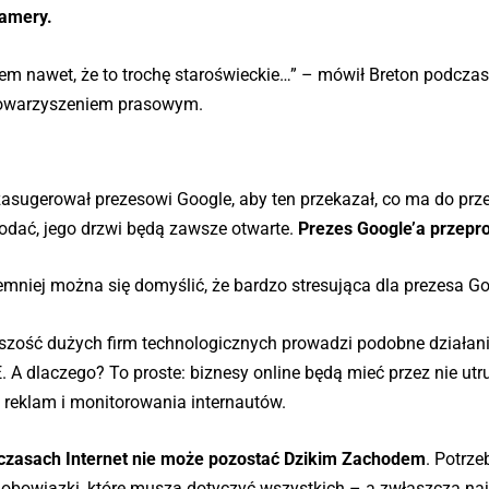
kamery.
łem nawet, że to trochę staroświeckie…” – mówił Breton podcza
stowarzyszeniem prasowym.
zasugerował prezesowi Google, aby ten przekazał, co ma do prz
dodać, jego drzwi będą zawsze otwarte.
Prezes Google’a przepro
mniej można się domyślić, że bardzo stresująca dla prezesa Go
kszość dużych firm technologicznych prowadzi podobne działani
. A dlaczego? To proste: biznesy online będą mieć przez nie ut
 reklam i monitorowania internautów.
h czasach Internet nie może pozostać Dzikim Zachodem
. Potrze
i obowiązki, które muszą dotyczyć wszystkich – a zwłaszcza na