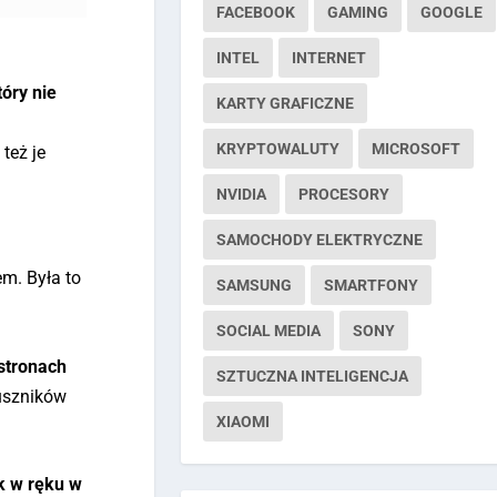
FACEBOOK
GAMING
GOOGLE
INTEL
INTERNET
óry nie
KARTY GRAFICZNE
KRYPTOWALUTY
MICROSOFT
też je
NVIDIA
PROCESORY
SAMOCHODY ELEKTRYCZNE
em. Była to
SAMSUNG
SMARTFONY
SOCIAL MEDIA
SONY
stronach
SZTUCZNA INTELIGENCJA
juszników
XIAOMI
k w ręku w