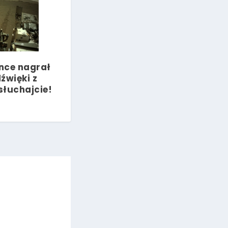
nce nagrał
źwięki z
słuchajcie!