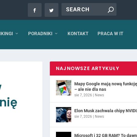
KINGI
PORADNIKI
KONTAKT
PRACA W IT
NAJNOWSZE ARTYKUŁY
w
Mapy Google mają nową funkcj
– ale nie dla nas
sie 7, 2026
|
News
nię
Elon Musk zachwala chipy NVID
sie 7, 2026
|
News
Microsoft i 32 GB RAM? To daw