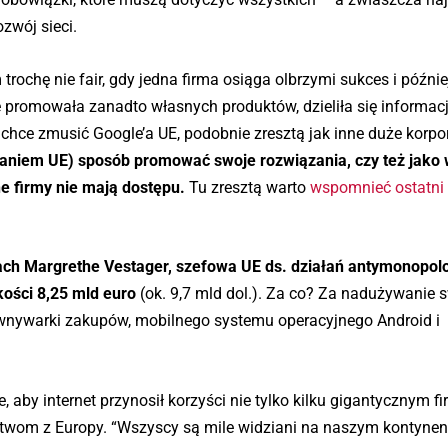
zwój sieci.
trochę nie fair, gdy jedna firma osiąga olbrzymi sukces i późnie
e promowała zanadto własnych produktów, dzieliła się informacj
 chce zmusić Google’a UE, podobnie zresztą jak inne duże korpo
aniem UE) sposób promować swoje rozwiązania, czy też jako w
ne firmy nie mają dostępu.
Tu zresztą warto
wspomnieć ostatni
atach Margrethe Vestager, szefowa UE ds. działań antymonopol
ości 8,25 mld euro
(ok. 9,7 mld dol.). Za co? Za nadużywanie s
wnywarki zakupów, mobilnego systemu operacyjnego Android i
 aby internet przynosił korzyści nie tylko kilku gigantycznym f
stwom z Europy. “Wszyscy są mile widziani na naszym kontynenc