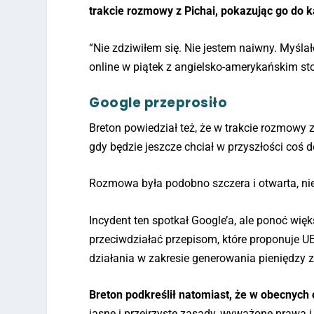
trakcie rozmowy z Pichai, pokazując go do 
“Nie zdziwiłem się. Nie jestem naiwny. Myśla
online w piątek z angielsko-amerykańskim 
Google przeprosiło
Breton powiedział też, że w trakcie rozmowy 
gdy będzie jeszcze chciał w przyszłości coś 
Rozmowa była podobno szczera i otwarta, nie
Incydent ten spotkał Google’a, ale ponoć wię
przeciwdziałać przepisom, które proponuje UE
działania w zakresie generowania pieniędzy z
Breton podkreślił natomiast, że w obecnyc
jasne i przejrzyste zasady, wyważone prawa 