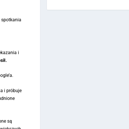
s spotkania
ekazania i
sił.
ogle’a.
a i próbuje
rudnione
bne są
jwiększych