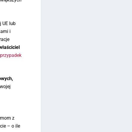
j UE lub
ami i
racje
łaściciel
 przypadek
owych,
wojej
irmom z
ie – o ile