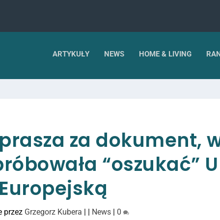
ARTYKUŁY
NEWS
HOME & LIVING
RAN
eprasza za dokument, 
próbowała “oszukać” U
Europejską
e przez
Grzegorz Kubera
|
|
News
|
0