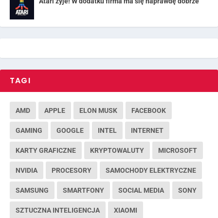
Atari żyje! W dodatku firma ma się naprawdę dobrze
TAGI
AMD
APPLE
ELON MUSK
FACEBOOK
GAMING
GOOGLE
INTEL
INTERNET
KARTY GRAFICZNE
KRYPTOWALUTY
MICROSOFT
NVIDIA
PROCESORY
SAMOCHODY ELEKTRYCZNE
SAMSUNG
SMARTFONY
SOCIAL MEDIA
SONY
SZTUCZNA INTELIGENCJA
XIAOMI