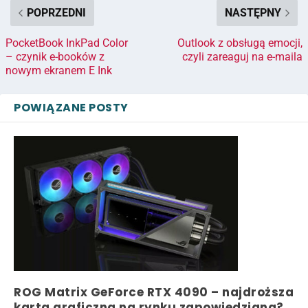
POPRZEDNI
NASTĘPNY
PocketBook InkPad Color
Outlook z obsługą emocji,
– czynik e-booków z
czyli zareaguj na e-maila
nowym ekranem E Ink
POWIĄZANE POSTY
ROG Matrix GeForce RTX 4090 – najdroższa
karta graficzna na rynku zapowiedziana?