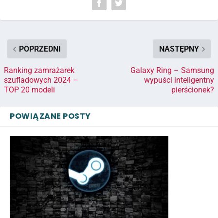
POPRZEDNI
NASTĘPNY
Ranking zamrażarek
Galaxy Ring – Samsung
szufladowych 2024 –
wypuści inteligentny
TOP 20 modeli
pierścionek?
POWIĄZANE POSTY