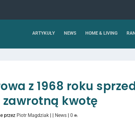
ARTYKUŁY
NEWS
HOME & LIVING
RAN
owa z 1968 roku sprze
a zawrotną kwotę
e przez
Piotr Magdziak
|
|
News
|
0