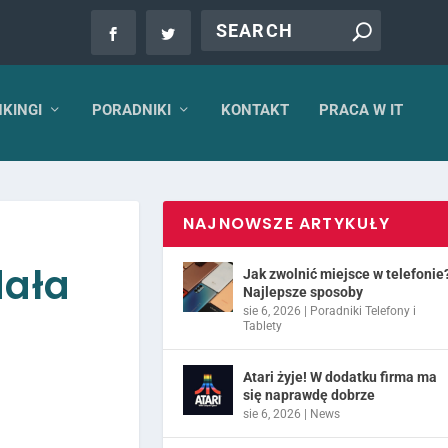
KINGI
PORADNIKI
KONTAKT
PRACA W IT
NAJNOWSZE ARTYKUŁY
dała
Jak zwolnić miejsce w telefonie
Najlepsze sposoby
sie 6, 2026
|
Poradniki Telefony i
Tablety
Atari żyje! W dodatku firma ma
się naprawdę dobrze
sie 6, 2026
|
News