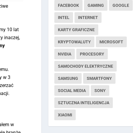
FACEBOOK
GAMING
GOOGLE
ziwe
INTEL
INTERNET
my 10 lat
KARTY GRAFICZNE
y inaczej,
KRYPTOWALUTY
MICROSOFT
any
NVIDIA
PROCESORY
SAMOCHODY ELEKTRYCZNE
temu.
y w 3
SAMSUNG
SMARTFONY
szerzać
SOCIAL MEDIA
SONY
acji.
SZTUCZNA INTELIGENCJA
XIAOMI
załem w
ałą branżę