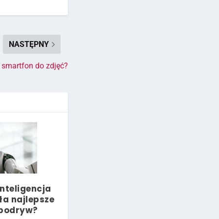
NASTĘPNY
 smartfon do zdjęć?
nteligencja
a najlepsze
 podryw?