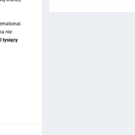
rnational.
na nie
0 tysięcy