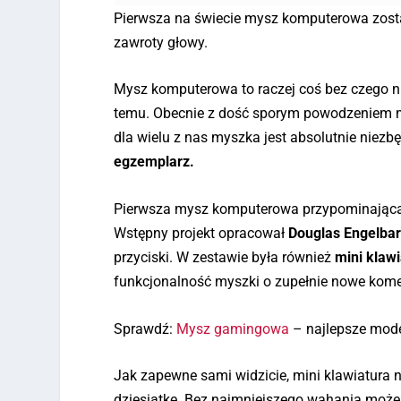
Pierwsza na świecie mysz komputerowa zosta
zawroty głowy.
Mysz komputerowa to raczej coś bez czego ni
temu. Obecnie z dość sporym powodzeniem mo
dla wielu z nas myszka jest absolutnie nie
egzemplarz.
Pierwsza mysz komputerowa przypominająca c
Wstępny projekt opracował
Douglas Engelbar
przyciski. W zestawie była również
mini klaw
funkcjonalność myszki o zupełnie nowe kome
Sprawdź:
Mysz gamingowa
– najlepsze mod
Jak zapewne sami widzicie, mini klawiatura 
dziesiątkę. Bez najmniejszego wahania może