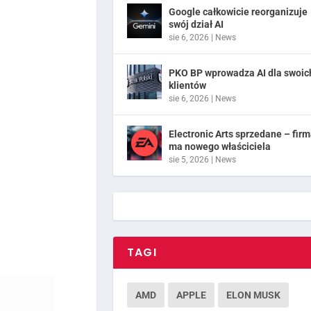
Google całkowicie reorganizuje
swój dział AI
sie 6, 2026
|
News
PKO BP wprowadza AI dla swoic
klientów
sie 6, 2026
|
News
Electronic Arts sprzedane – fir
ma nowego właściciela
sie 5, 2026
|
News
TAGI
AMD
APPLE
ELON MUSK