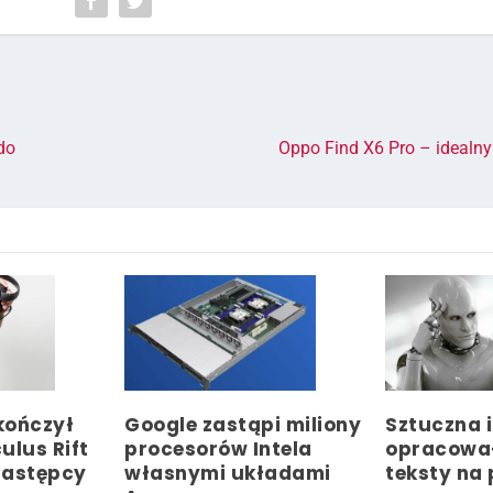
do
Oppo Find X6 Pro – idealny
kończył
Google zastąpi miliony
Sztuczna i
ulus Rift
procesorów Intela
opracował
 następcy
własnymi układami
teksty na