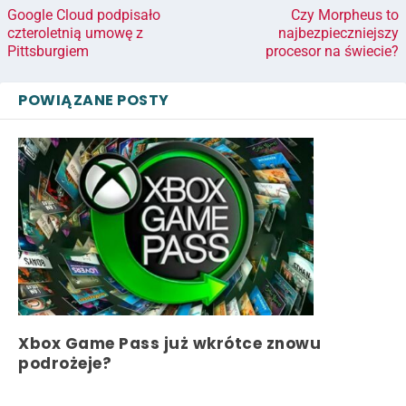
Google Cloud podpisało
Czy Morpheus to
czteroletnią umowę z
najbezpieczniejszy
Pittsburgiem
procesor na świecie?
POWIĄZANE POSTY
Xbox Game Pass już wkrótce znowu
podrożeje?