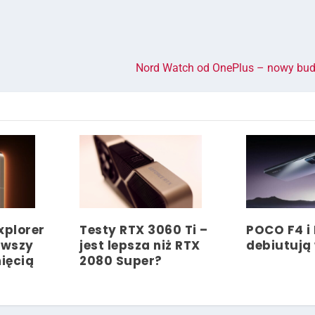
Nord Watch od OnePlus – nowy bu
xplorer
Testy RTX 3060 Ti –
POCO F4 i
rwszy
jest lepsza niż RTX
debiutują
mięcią
2080 Super?