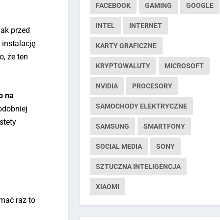
FACEBOOK
GAMING
GOOGLE
INTEL
INTERNET
nak przed
instalację
KARTY GRAFICZNE
, że ten
KRYPTOWALUTY
MICROSOFT
NVIDIA
PROCESORY
b na
SAMOCHODY ELEKTRYCZNE
odobniej
stety
SAMSUNG
SMARTFONY
SOCIAL MEDIA
SONY
SZTUCZNA INTELIGENCJA
XIAOMI
mać raz to