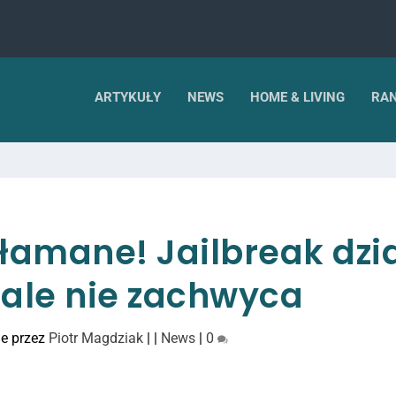
ARTYKUŁY
NEWS
HOME & LIVING
RAN
złamane! Jailbreak dzia
cale nie zachwyca
e przez
Piotr Magdziak
|
|
News
|
0