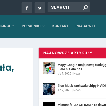
KINGI
PORADNIKI
KONTAKT
PRACA W IT
NAJNOWSZE ARTYKUŁY
ła,
Mapy Google mają nową funkcj
– ale nie dla nas
sie 7, 2026
|
News
Elon Musk zachwala chipy NVID
sie 7, 2026
|
News
Microsoft i 32 GB RAM? To daw