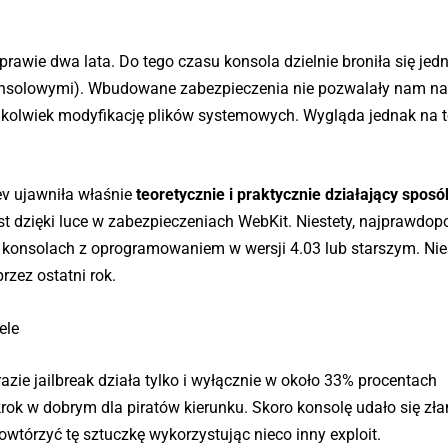
prawie dwa lata. Do tego czasu konsola dzielnie broniła się jed
onsolowymi). Wbudowane zabezpieczenia nie pozwalały nam na 
kolwiek modyfikację plików systemowych. Wygląda jednak na to
v ujawniła właśnie
teoretycznie i praktycznie działający sposó
t dzięki luce w zabezpieczeniach WebKit. Niestety, najprawdop
na konsolach z oprogramowaniem w wersji 4.03 lub starszym. Nie
zez ostatni rok.
ele
azie jailbreak działa tylko i wyłącznie w około 33% procentach
rok w dobrym dla piratów kierunku. Skoro konsolę udało się zła
wtórzyć tę sztuczkę wykorzystując nieco inny exploit.