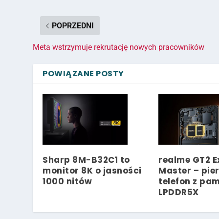
POPRZEDNI
Meta wstrzymuje rekrutację nowych pracowników
POWIĄZANE POSTY
Sharp 8M-B32C1 to
realme GT2 E
monitor 8K o jasności
Master – pie
1000 nitów
telefon z pa
LPDDR5X