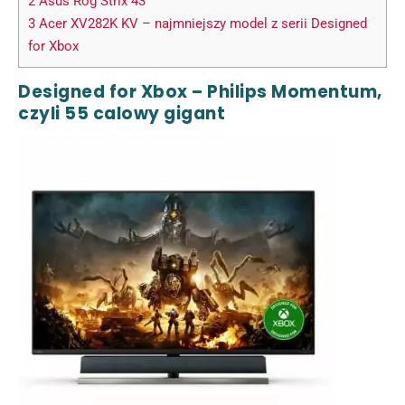
2
Asus Rog Strix 43
3
Acer XV282K KV – najmniejszy model z serii Designed
for Xbox
Designed for Xbox – Philips Momentum,
czyli 55 calowy gigant