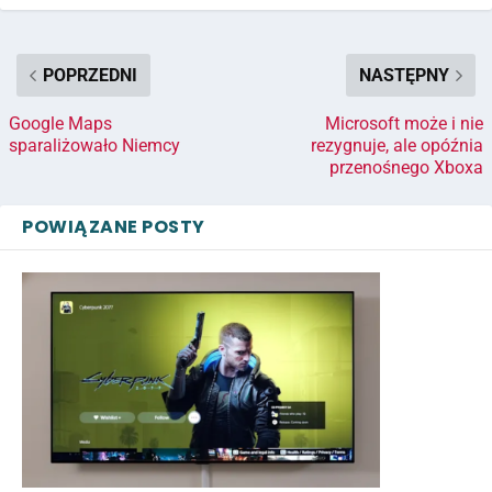
POPRZEDNI
NASTĘPNY
Google Maps
Microsoft może i nie
sparaliżowało Niemcy
rezygnuje, ale opóźnia
przenośnego Xboxa
POWIĄZANE POSTY