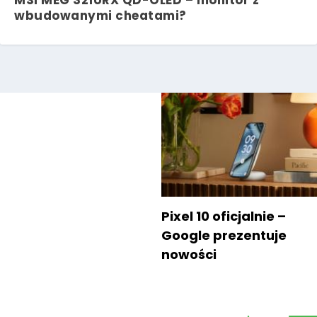
MSI MEG 321URX QD-OLED – monitor z
wbudowanymi cheatami?
Pixel 10 oficjalnie –
Google prezentuje
nowości