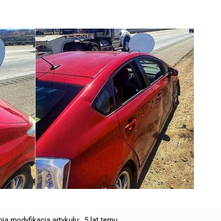
nia modyfikacja artykułu:
5 lat temu