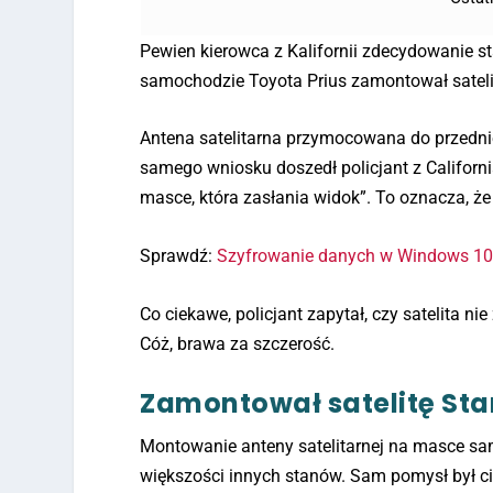
Pewien kierowca z Kalifornii zdecydowanie 
samochodzie Toyota Prius zamontował satelitę
Antena satelitarna przymocowana do przednie
samego wniosku doszedł policjant z Californ
masce, która zasłania widok”. To oznacza, że
Sprawdź:
Szyfrowanie danych w Windows 1
Co ciekawe, policjant zapytał, czy satelita n
Cóż, brawa za szczerość.
Zamontował satelitę Star
Montowanie anteny satelitarnej na masce sam
większości innych stanów. Sam pomysł był c