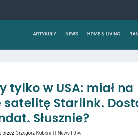
ARTYKUŁY
NEWS
HOME & LIVING
RAN
y tylko w USA: miał na
atelitę Starlink. Dost
dat. Słusznie?
e przez
Grzegorz Kubera
|
|
News
|
0