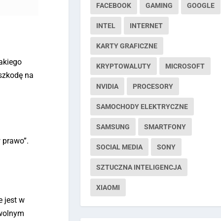
FACEBOOK
GAMING
GOOGLE
INTEL
INTERNET
KARTY GRAFICZNE
akiego
KRYPTOWALUTY
MICROSOFT
eszkodę na
NVIDIA
PROCESORY
SAMOCHODY ELEKTRYCZNE
SAMSUNG
SMARTFONY
w prawo”.
SOCIAL MEDIA
SONY
SZTUCZNA INTELIGENCJA
XIAOMI
 jest w
owolnym