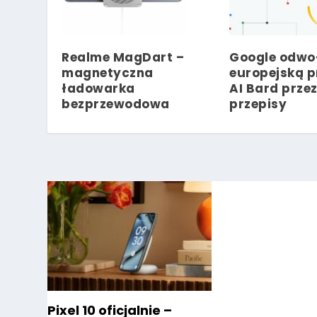
Realme MagDart –
Google odwo
magnetyczna
europejską p
ładowarka
AI Bard prze
bezprzewodowa
przepisy
Pixel 10 oficjalnie –