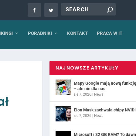
KINGI
PORADNIKI
KONTAKT
PRACA W IT
NAJNOWSZE ARTYKUŁY
Mapy Google mają nową funkcj
– ale nie dla nas
sie 7, 2026
|
News
ał
Elon Musk zachwala chipy NVID
sie 7, 2026
|
News
Microsoft i 32 GB RAM? To daw