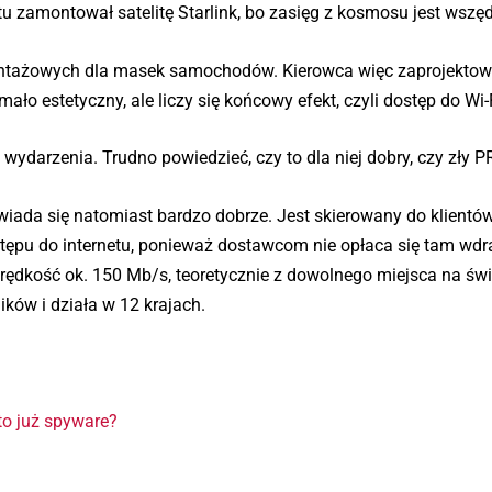
u zamontował satelitę Starlink, bo zasięg z kosmosu jest wszęd
montażowych dla masek samochodów. Kierowca więc zaprojektow
ało estetyczny, ale liczy się końcowy efekt, czyli dostęp do Wi-
ydarzenia. Trudno powiedzieć, czy to dla niej dobry, czy zły P
iada się natomiast bardzo dobrze. Jest skierowany do klientów
stępu do internetu, ponieważ dostawcom nie opłaca się tam wd
prędkość ok. 150 Mb/s, teoretycznie z dowolnego miejsca na świ
ków i działa w 12 krajach.
to już spyware?