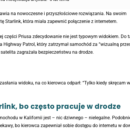
stawia na nowoczesne i przyszłościowe rozwiązania. Na swoim
 Starlink, która miała zapewnić połączenie z internetem.
j części Priusa zdecydowanie nie jest typowym widokiem. Do t
ia Highway Patrol, który zatrzymał samochód za “wizualną prz
 satelita zagrażała bezpieczeństwu na drodze.
0
ie zasłania widoku, na co kierowca odparł: “Tylko kiedy skręcam 
link, bo często pracuje w drodze
ochodu w Kalifornii jest – nic dziwnego – nielegalne. Podobnie
iekawy, bo kierowca zapewniał sobie dostępu do internetu w d