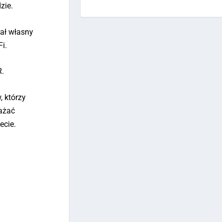
zie.
ał własny
Fi.
R.
, którzy
rażać
ecie.