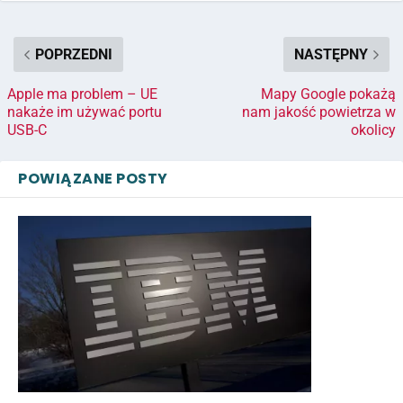
POPRZEDNI
NASTĘPNY
Apple ma problem – UE
Mapy Google pokażą
nakaże im używać portu
nam jakość powietrza w
USB-C
okolicy
POWIĄZANE POSTY