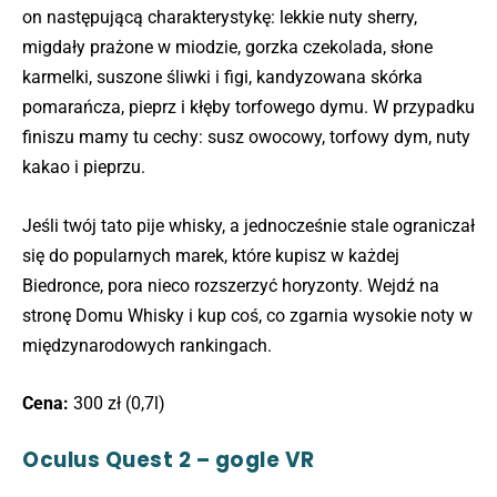
on następującą charakterystykę: lekkie nuty sherry,
migdały prażone w miodzie, gorzka czekolada, słone
karmelki, suszone śliwki i figi, kandyzowana skórka
pomarańcza, pieprz i kłęby torfowego dymu. W przypadku
finiszu mamy tu cechy: susz owocowy, torfowy dym, nuty
kakao i pieprzu.
Jeśli twój tato pije whisky, a jednocześnie stale ograniczał
się do popularnych marek, które kupisz w każdej
Biedronce, pora nieco rozszerzyć horyzonty. Wejdź na
stronę Domu Whisky i kup coś, co zgarnia wysokie noty w
międzynarodowych rankingach.
Cena:
300 zł (0,7l)
Oculus Quest 2 – gogle VR