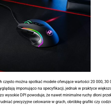
h często można spotkać modele oferujące wartości 20 000, 30 
glądają imponująco na specyfikacji, jednak w praktyce większ
dzo wysokie DPI powoduje, że nawet minimalne ruchy dłoni przek
udniać precyzyjne celowanie w grach, obróbkę grafiki czy codz