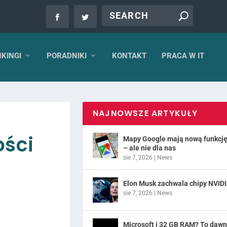
KINGI
PORADNIKI
KONTAKT
PRACA W IT
NAJNOWSZE ARTYKUŁY
ości
Mapy Google mają nową funkcj
– ale nie dla nas
sie 7, 2026
|
News
Elon Musk zachwala chipy NVID
sie 7, 2026
|
News
Microsoft i 32 GB RAM? To daw