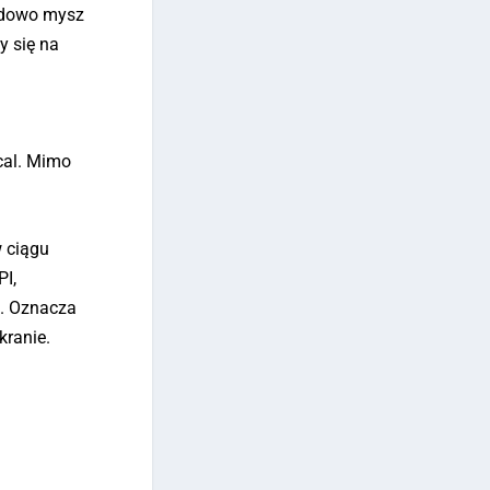
ładowo mysz
y się na
cal. Mimo
w ciągu
PI,
k. Oznacza
kranie.