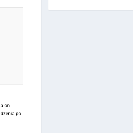
la on
ądzenia po