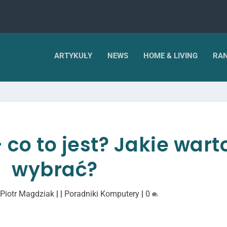
ARTYKUŁY
NEWS
HOME & LIVING
RAN
co to jest? Jakie wart
wybrać?
z
Piotr Magdziak
|
|
Poradniki Komputery
|
0