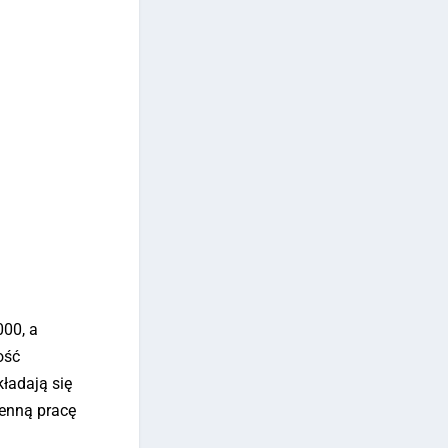
000, a
ość
ładają się
ienną pracę