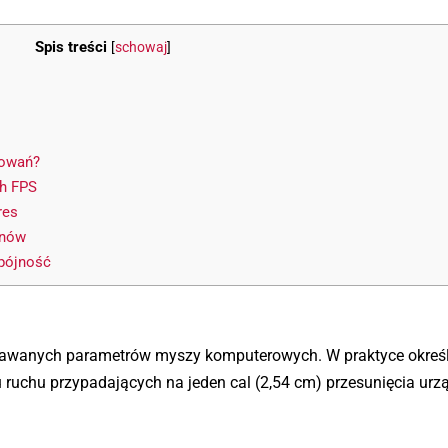
Spis treści
[
schowaj
]
sowań?
h FPS
res
anów
spójność
 podawanych parametrów myszy komputerowych. W praktyce okreś
u ruchu przypadających na jeden cal (2,54 cm) przesunięcia urz