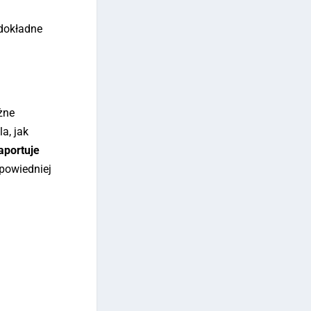
dokładne
óżne
a, jak
aportuje
dpowiedniej