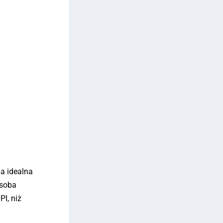
na idealna
osoba
I, niż