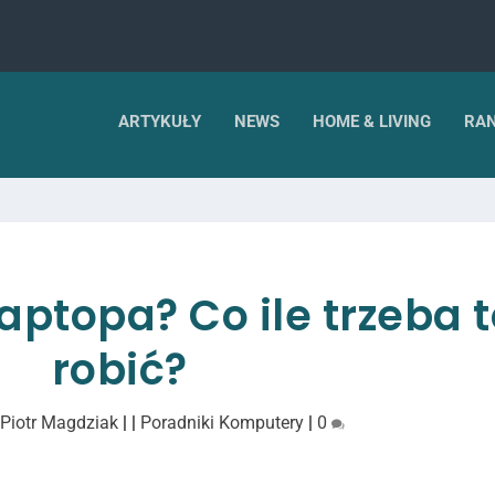
ARTYKUŁY
NEWS
HOME & LIVING
RAN
laptopa? Co ile trzeba 
robić?
z
Piotr Magdziak
|
|
Poradniki Komputery
|
0