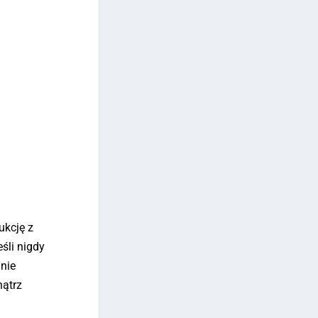
ukcję z
śli nigdy
anie
nątrz