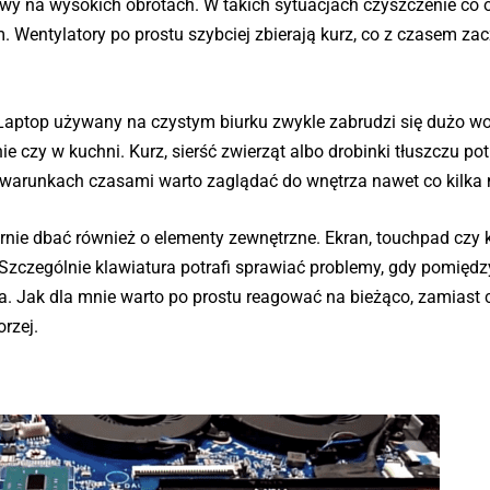
rwy na wysokich obrotach. W takich sytuacjach czyszczenie co 
 Wentylatory po prostu szybciej zbierają kurz, co z czasem za
aptop używany na czystym biurku zwykle zabrudzi się dużo wol
e czy w kuchni. Kurz, sierść zwierząt albo drobinki tłuszczu pot
 warunkach czasami warto zaglądać do wnętrza nawet co kilka 
rnie dbać również o elementy zewnętrzne. Ekran, touchpad czy 
. Szczególnie klawiatura potrafi sprawiać problemy, gdy pomiędz
a. Jak dla mnie warto po prostu reagować na bieżąco, zamiast 
rzej.