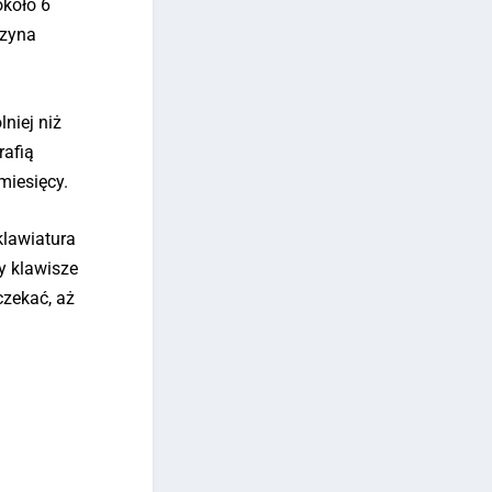
około 6
czyna
niej niż
rafią
miesięcy.
klawiatura
y klawisze
czekać, aż