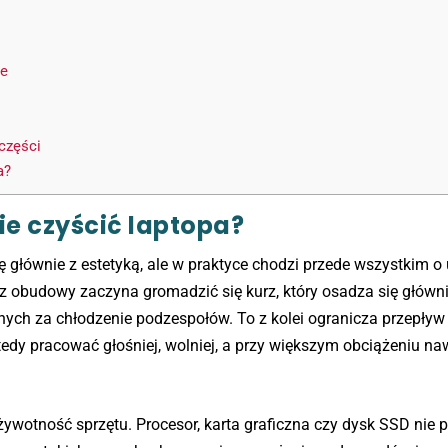
ie
części
a?
ie czyścić laptopa?
ę głównie z estetyką, ale w praktyce chodzi przede wszystkim o
z obudowy zaczyna gromadzić się kurz, który osadza się główn
nych za chłodzenie podzespołów. To z kolei ogranicza przepływ 
dy pracować głośniej, wolniej, a przy większym obciążeniu naw
ywotność sprzętu. Procesor, karta graficzna czy dysk SSD nie 