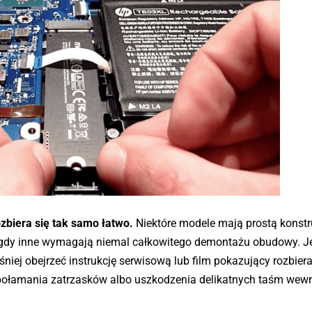
ozbiera się tak samo łatwo.
Niektóre modele mają prostą konstr
gdy inne wymagają niemal całkowitego demontażu obudowy. Je
eśniej obejrzeć instrukcję serwisową lub film pokazujący rozbier
 połamania zatrzasków albo uszkodzenia delikatnych taśm wew