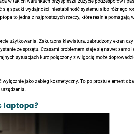
aca w takich warunkach przyspiesza zużycie podzespołów i pas
się spadki wydajności, niestabilność systemu albo różnego ro
aptopa to jedna z najprostszych rzeczy, które realnie pomagają 
cie użytkowania. Zakurzona klawiatura, zabrudzony ekran cz
rzystanie ze sprzętu. Czasami problemem staje się nawet samo 
rajnych sytuacjach kurz połączony z wilgocią może doprowadzi
ć wyłącznie jako zabieg kosmetyczny. To po prostu element dba
 urządzenia.
ć laptopa?