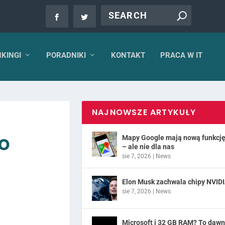
KINGI
PORADNIKI
KONTAKT
PRACA W IT
NAJNOWSZE ARTYKUŁY
to
Mapy Google mają nową funkcj
– ale nie dla nas
sie 7, 2026
|
News
Elon Musk zachwala chipy NVID
sie 7, 2026
|
News
Microsoft i 32 GB RAM? To daw