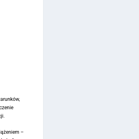
warunków,
czenie
ji.
ciążeniem –