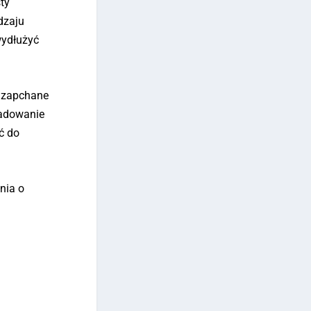
ty
dzaju
wydłużyć
y zapchane
ładowanie
ć do
nia o