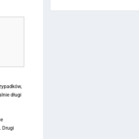
rzypadków,
lnie długi
ie
. Drugi