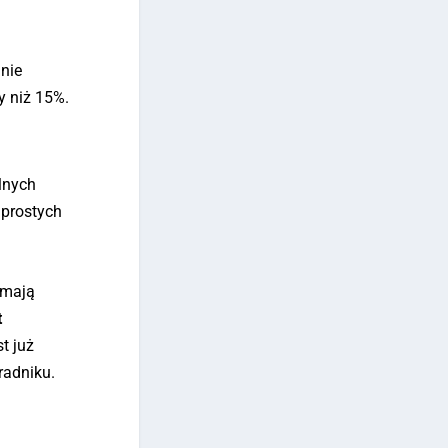
anie
y niż 15%.
lnych
 prostych
 mają
t
st już
radniku.