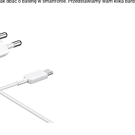
jak dbać o baterię w smartfonie. Przedstawiamy wam kilka bar