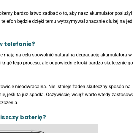
możemy bardzo łatwo zadbać o to, aby nasz akumulator posłuży
telefon będzie dzięki temu wytrzymywał znacznie dłużej na je
w telefonie?
ule mają na celu spowolnić naturalną degradację akumulatora 
niknąć tego procesu, ale odpowiednie kroki bardzo skutecznie g
łkowicie nieodwracalna. Nie istnieje żaden skuteczny sposób na
ie, jeśli ta już spadła. Oczywiście, wciąż warto wtedy zastosow
szczenia.
iszczy baterię?