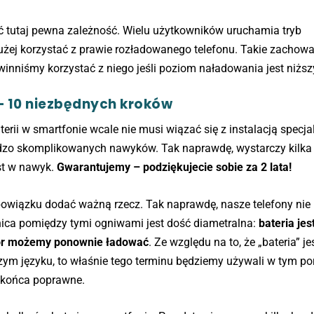
 tutaj pewna zależność. Wielu użytkowników uruchamia tryb
łużej korzystać z prawie rozładowanego telefonu. Takie zachow
owinniśmy korzystać z niego jeśli poziom naładowania jest niższ
 – 10 niezbędnych kroków
rii w smartfonie wcale nie musi wiązać się z instalacją specja
zo skomplikowanych nawyków. Tak naprawdę, wystarczy kilka
st w nawyk.
Gwarantujemy – podziękujecie sobie za 2 lata!
owiązku dodać ważną rzecz. Tak naprawdę, nasze telefony nie
nica pomiędzy tymi ogniwami jest dość diametralna:
bateria jes
tor możemy ponownie ładować
. Ze względu na to, że „bateria” je
ym języku, to właśnie tego terminu będziemy używali w tym po
 końca poprawne.