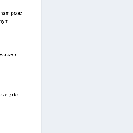
ł nam przez
dnym
w waszym
o
ać się do