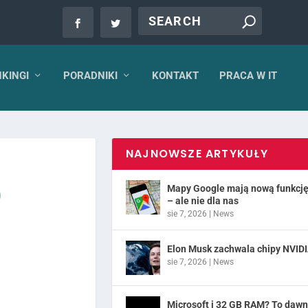
KINGI
PORADNIKI
KONTAKT
PRACA W IT
NAJNOWSZE ARTYKUŁY
0
Mapy Google mają nową funkcj
– ale nie dla nas
sie 7, 2026
|
News
Elon Musk zachwala chipy NVID
sie 7, 2026
|
News
Microsoft i 32 GB RAM? To daw