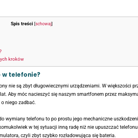
Spis treści
[
schowaj
]
?
nych kroków
 w telefonie?
fony nie są zbyt długowiecznymi urządzeniami. W większości p
4 lat. Aby móc nacieszyć się naszym smartfonem przez maksyma
 o niego zadbać.
 do wymiany telefonu to po prostu jego mechaniczne uszkodzen
ukolwiek w tej sytuacji inną radę niż nie upuszczać telefonu
latora, czyli zbyt szybko rozładowująca się bateria.