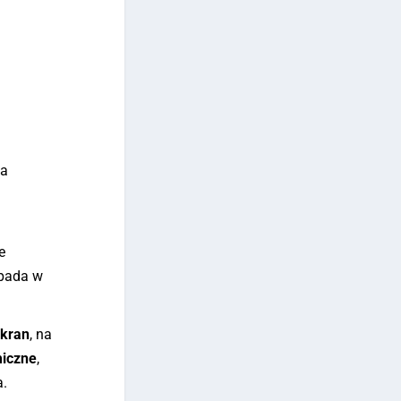
ma
e
hpada w
kran
, na
miczne
,
a.