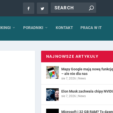
KINGI
PORADNIKI
KONTAKT
PRACA W IT
NAJNOWSZE ARTYKUŁY
Mapy Google mają nową funkcj
– ale nie dla nas
sie 7, 2026
|
News
Elon Musk zachwala chipy NVID
sie 7, 2026
|
News
Microsoft i 32 GB RAM? To daw