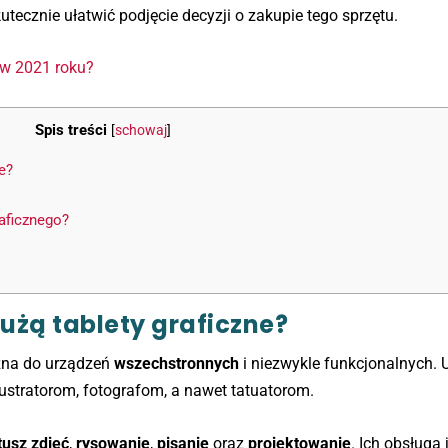
tecznie ułatwić podjęcie decyzji o zakupie tego sprzętu.
ć w 2021 roku?
Spis treści
[
schowaj
]
ne?
aficznego?
łużą tablety graficzne?
żna do urządzeń
wszechstronnych
i niezwykle funkcjonalnych. 
ilustratorom, fotografom, a nawet tatuatorom.
tusz zdjęć
,
rysowanie
,
pisanie
oraz
projektowanie
. Ich obsługa 