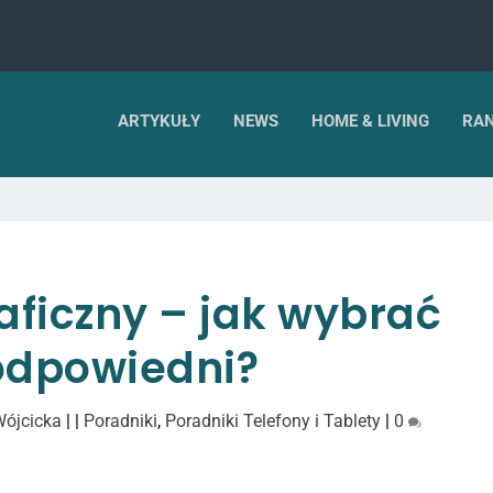
ARTYKUŁY
NEWS
HOME & LIVING
RAN
aficzny – jak wybrać
odpowiedni?
Wójcicka
|
|
Poradniki
,
Poradniki Telefony i Tablety
|
0