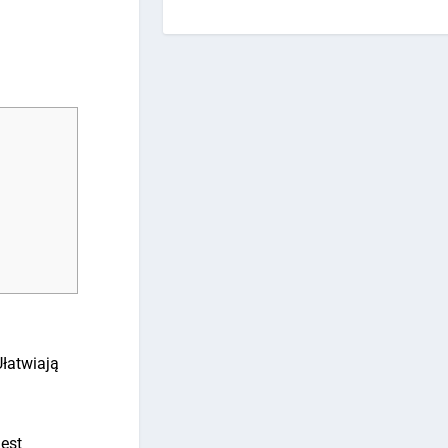
Ułatwiają
jest