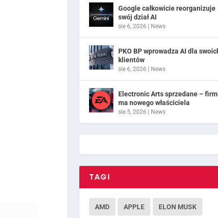
Google całkowicie reorganizuje
swój dział AI
sie 6, 2026
|
News
PKO BP wprowadza AI dla swoic
klientów
sie 6, 2026
|
News
Electronic Arts sprzedane – fir
ma nowego właściciela
sie 5, 2026
|
News
TAGI
AMD
APPLE
ELON MUSK