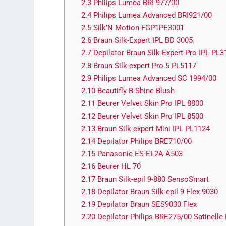
2.3
Philips Lumea BRI 977/­00
2.4
Philips Lumea Advanced BRI921/00
2.5
Silk’N Motion FGP1PE3001
2.6
Braun Silk-Expert IPL BD 3005
2.7
Depilator Braun Silk-Expert Pro IPL PL3
2.8
Braun Silk-expert Pro 5 PL5117
2.9
Philips Lumea Advanced SC 1994/­00
2.10
Beautifly B-Shine Blush
2.11
Beurer Velvet Skin Pro IPL 8800
2.12
Beurer Velvet Skin Pro IPL 8500
2.13
Braun Silk-expert Mini IPL PL1124
2.14
Depilator Philips BRE710/00
2.15
Panasonic ES-EL2A-A503
2.16
Beurer HL 70
2.17
Braun Silk-epil 9-880 SensoSmart
2.18
Depilator Braun Silk-epil 9 Flex 9030
2.19
Depilator Braun SES9030 Flex
2.20
Depilator Philips BRE275/00 Satinelle 