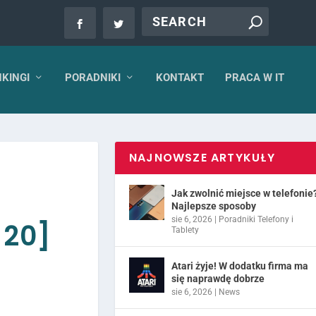
KINGI
PORADNIKI
KONTAKT
PRACA W IT
NAJNOWSZE ARTYKUŁY
Jak zwolnić miejsce w telefonie
Najlepsze sposoby
sie 6, 2026
|
Poradniki Telefony i
 20]
Tablety
Atari żyje! W dodatku firma ma
się naprawdę dobrze
sie 6, 2026
|
News