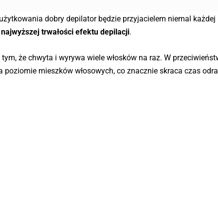
użytkowania dobry depilator będzie przyjacielem niemal każdej 
i
najwyższej trwałości efektu depilacji
.
 z tym, że chwyta i wyrywa wiele włosków na raz. W przeciwieńst
ż na poziomie mieszków włosowych, co znacznie skraca czas odr