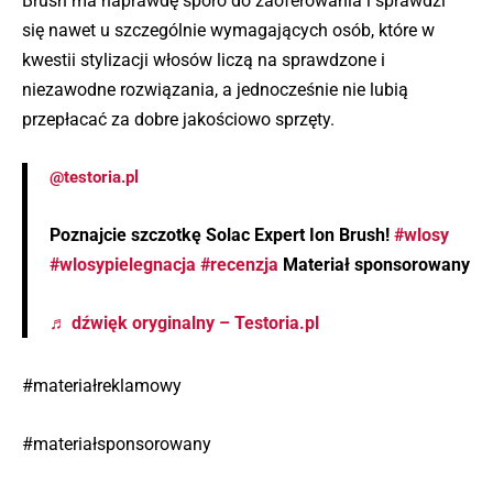
Brush ma naprawdę sporo do zaoferowania i sprawdzi
się nawet u szczególnie wymagających osób, które w
kwestii stylizacji włosów liczą na sprawdzone i
niezawodne rozwiązania, a jednocześnie nie lubią
przepłacać za dobre jakościowo sprzęty.
@testoria.pl
Poznajcie szczotkę Solac Expert Ion Brush!
#wlosy
#wlosypielegnacja
#recenzja
Materiał sponsorowany
♬ dźwięk oryginalny – Testoria.pl
#materiałreklamowy
#materiałsponsorowany