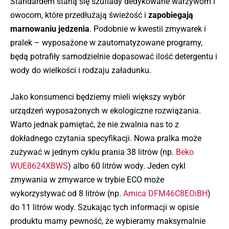
Standardem staną się szuflady dedykowane warzywom i
owocom, które przedłużają świeżość i
zapobiegają
marnowaniu jedzenia
. Podobnie w kwestii zmywarek i
pralek – wyposażone w zautomatyzowane programy,
będą potrafiły samodzielnie dopasować ilość detergentu i
wody do wielkości i rodzaju załadunku.
Jako konsumenci będziemy mieli większy wybór
urządzeń wyposażonych w ekologiczne rozwiązania.
Warto jednak pamiętać, że nie zwalnia nas to z
dokładnego czytania specyfikacji. Nowa pralka może
zużywać w jednym cyklu prania 38 litrów (np.
Beko
WUE8624XBWS
) albo 60 litrów wody. Jeden cykl
zmywania w zmywarce w trybie ECO może
wykorzystywać od 8 litrów (np.
Amica DFM46C8EOiBH
)
do 11 litrów wody. Szukając tych informacji w opisie
produktu mamy pewność, że wybieramy maksymalnie