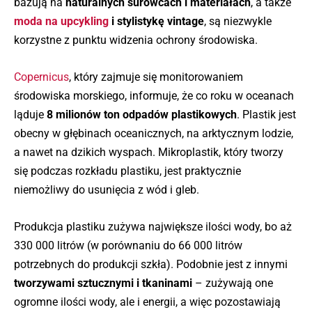
bazują na
naturalnych surowcach i materiałach
, a także
moda na upcykling
i stylistykę vintage
, są niezwykle
korzystne z punktu widzenia ochrony środowiska.
Copernicus
, który zajmuje się monitorowaniem
środowiska morskiego, informuje, że co roku w oceanach
ląduje
8 milionów ton odpadów
plastikowych
. Plastik jest
obecny w głębinach oceanicznych, na arktycznym lodzie,
a nawet na dzikich wyspach. Mikroplastik, który tworzy
się podczas rozkładu plastiku, jest praktycznie
niemożliwy do usunięcia z wód i gleb.
Produkcja plastiku zużywa największe ilości wody, bo aż
330 000 litrów (w porównaniu do 66 000 litrów
potrzebnych do produkcji szkła). Podobnie jest z innymi
tworzywami sztucznymi i tkaninami
– zużywają one
ogromne ilości wody, ale i energii, a więc pozostawiają