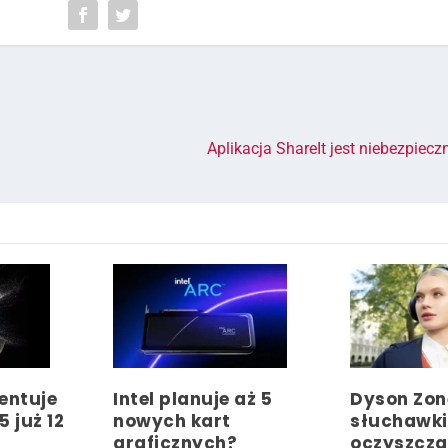
Aplikacja ShareIt jest niebezpiecz
entuje
Intel planuje aż 5
Dyson Zon
5 już 12
nowych kart
słuchawki
graficznych?
oczyszcz