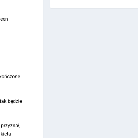
deen
zakończone
 tak będzie
 przyznał,
akieta