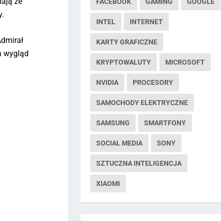
mają ze
FACEBOOK
GAMING
GOOGLE
y.
INTEL
INTERNET
Admirał
KARTY GRAFICZNE
n wygląd
KRYPTOWALUTY
MICROSOFT
NVIDIA
PROCESORY
SAMOCHODY ELEKTRYCZNE
SAMSUNG
SMARTFONY
SOCIAL MEDIA
SONY
SZTUCZNA INTELIGENCJA
XIAOMI