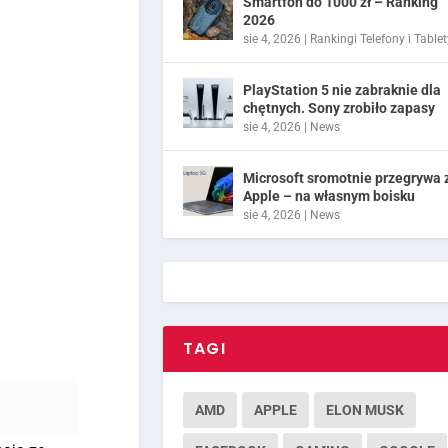
Smartfon do 1000 zł – Ranking
2026
sie 4, 2026
|
Rankingi Telefony i Tablet
PlayStation 5 nie zabraknie dla
chętnych. Sony zrobiło zapasy
sie 4, 2026
|
News
Microsoft sromotnie przegrywa 
Apple – na własnym boisku
sie 4, 2026
|
News
TAGI
AMD
APPLE
ELON MUSK