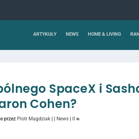
ARTYKUŁY
NEWS
HOME & LIVING
RAN
ólnego SpaceX i Sash
aron Cohen?
e przez
Piotr Magdziak
|
|
News
|
0