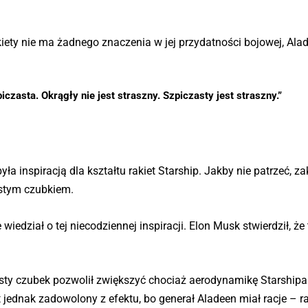
ety nie ma żadnego znaczenia w jej przydatności bojowej, Ala
iczasta. Okrągły nie jest straszny. Szpiczasty jest straszny.”
yła inspiracją dla kształtu rakiet Starship. Jakby nie patrzeć, 
astym czubkiem.
iedział o tej niecodziennej inspiracji. Elon Musk stwierdził, że
asty czubek pozwolił zwiększyć chociaż aerodynamikę Starshipa
t jednak zadowolony z efektu, bo generał Aladeen miał racje – r