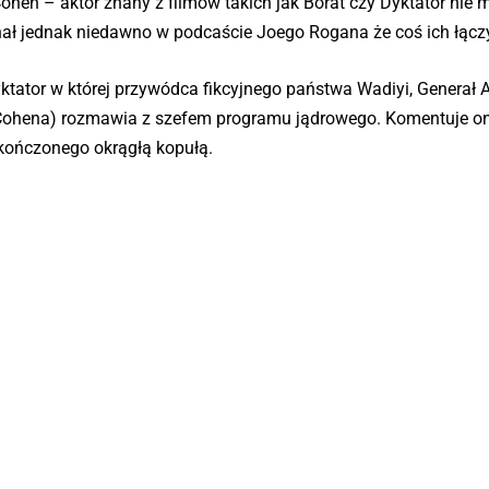
hen – aktor znany z filmów takich jak Borat czy Dyktator nie 
nał jednak niedawno w podcaście Joego Rogana że coś ich łącz
ktator w której przywódca fikcyjnego państwa Wadiyi, Generał 
 Cohena) rozmawia z szefem programu jądrowego. Komentuje o
kończonego okrągłą kopułą.