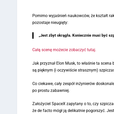
Pomimo wyjaśnień naukowców, że kształt raki
pozostaje nieugięty:
„Jest zbyt okrągła. Koniecznie musi być szp
Całą scenę możecie zobaczyć tutaj.
Jak przyznał Elon Musk, to właśnie ta scena b
są pięknym (i oczywiście strasznym) szpicz
Co ciekawe, cały zespół inżynierów doskonale w
po prostu zabawniej.
Założyciel SpaceX zapytany o to, czy szpicz
że de facto mógł ją delikatnie pogorszyć. Jes