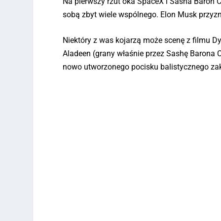
Na pierwszy rzut oka SpaceX i Sasha Baron Co
sobą zbyt wiele wspólnego. Elon Musk przyz
Niektóry z was kojarzą może scenę z filmu Dy
Aladeen (grany właśnie przez Sashę Barona
nowo utworzonego pocisku balistycznego za