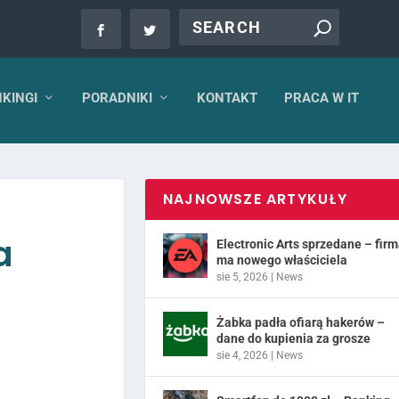
KINGI
PORADNIKI
KONTAKT
PRACA W IT
NAJNOWSZE ARTYKUŁY
a
Electronic Arts sprzedane – fir
ma nowego właściciela
sie 5, 2026
|
News
Żabka padła ofiarą hakerów –
dane do kupienia za grosze
sie 4, 2026
|
News