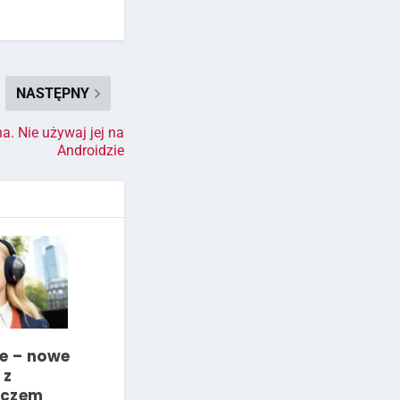
NASTĘPNY
na. Nie używaj jej na
Androidzie
e – nowe
 z
aczem