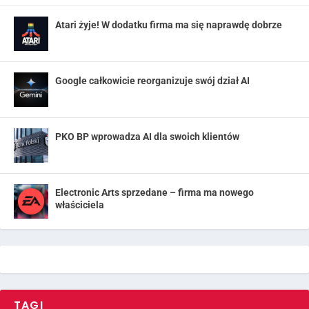
Atari żyje! W dodatku firma ma się naprawdę dobrze
Google całkowicie reorganizuje swój dział AI
PKO BP wprowadza AI dla swoich klientów
Electronic Arts sprzedane – firma ma nowego
właściciela
TAGI