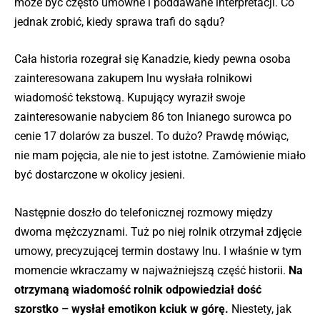
może być często umowne i poddawane interpretacji. Co
jednak zrobić, kiedy sprawa trafi do sądu?
Cała historia rozegrał się Kanadzie, kiedy pewna osoba
zainteresowana zakupem lnu wysłała rolnikowi
wiadomość tekstową. Kupujący wyraził swoje
zainteresowanie nabyciem 86 ton lnianego surowca po
cenie 17 dolarów za buszel. To dużo? Prawdę mówiąc,
nie mam pojęcia, ale nie to jest istotne. Zamówienie miało
być dostarczone w okolicy jesieni.
Następnie doszło do telefonicznej rozmowy między
dwoma mężczyznami. Tuż po niej rolnik otrzymał zdjęcie
umowy, precyzującej termin dostawy lnu. I właśnie w tym
momencie wkraczamy w najważniejszą część historii.
Na
otrzymaną wiadomość rolnik odpowiedział dość
szorstko – wysłał emotikon kciuk w górę.
Niestety, jak