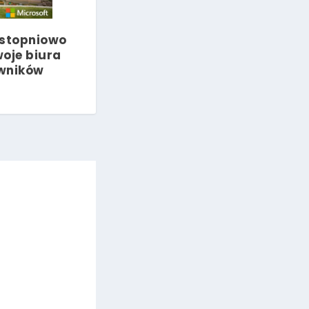
 stopniowo
woje biura
wników