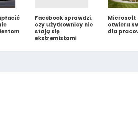
Facebook sprawdzi,
apłacić
Microsoft
czy użytkownicy nie
ie
otwiera s
stają się
lientom
dla praco
ekstremistami