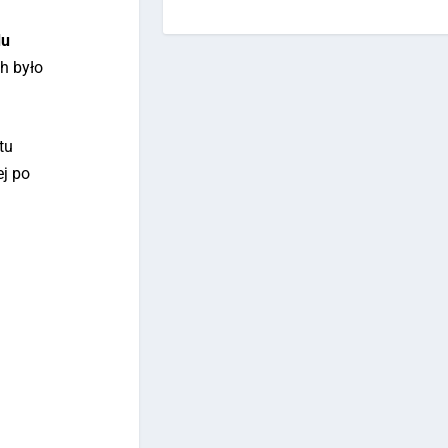
du
h było
tu
ej po