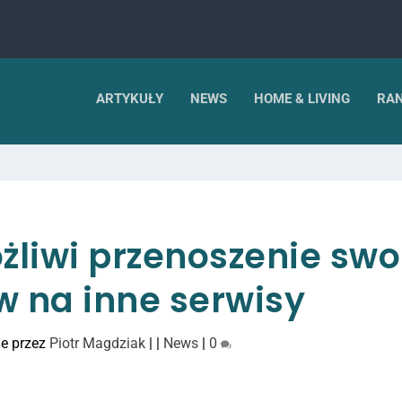
ARTYKUŁY
NEWS
HOME & LIVING
RAN
liwi przenoszenie swo
w na inne serwisy
e przez
Piotr Magdziak
|
|
News
|
0