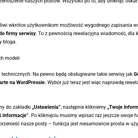
przenoszenie naszych postów. Wszystko po to, aby uniknąć oskar
możliwi wkrótce użytkownikom możliwość wygodnego zapisania w
do firmy serwisy
. To z pewnością rewelacyjna wiadomość, dla
y bloga.
ch modeli
w technicznych. Na pewno będą obsługiwane takie serwisy jak
G
arte na WordPressie.
Wybór już teraz jest więc naprawdę rewela
my do zakładki
„Ustawienia”
, następnie klikniemy
„Twoje infor
ś informacje”
. Po kliknięciu musimy wpisać raz jeszcze swoje h
przenieść nasze posty – funkcja jest niesamowicie prosta w uży