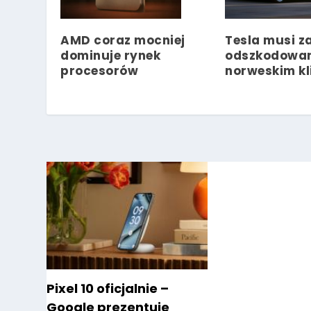
AMD coraz mocniej
Tesla musi z
dominuje rynek
odszkodowan
procesorów
norweskim k
Pixel 10 oficjalnie –
Google prezentuje