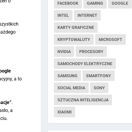
żeń o
FACEBOOK
GAMING
GOOGLE
INTEL
INTERNET
szystkich
KARTY GRAFICZNE
 każdego
KRYPTOWALUTY
MICROSOFT
NVIDIA
PROCESORY
SAMOCHODY ELEKTRYCZNE
oogle
SAMSUNG
SMARTFONY
cyjny, a to
SOCIAL MEDIA
SONY
SZTUCZNA INTELIGENCJA
macje”
.
asło, a
XIAOMI
ciu.