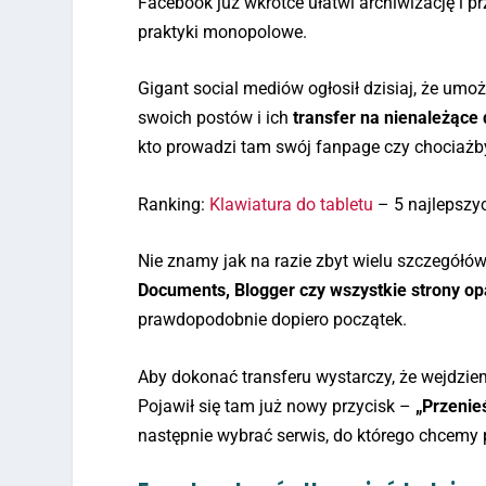
Facebook już wkrótce ułatwi archiwizację i 
praktyki monopolowe.
Gigant social mediów ogłosił dzisiaj, że u
swoich postów i ich
transfer na nienależące 
kto prowadzi tam swój fanpage czy chociażb
Ranking:
Klawiatura do tabletu
– 5 najlepszy
Nie znamy jak na razie zbyt wielu szczegółó
Documents, Blogger czy wszystkie strony op
prawdopodobnie dopiero początek.
Aby dokonać transferu wystarczy, że wejdzie
Pojawił się tam już nowy przycisk –
„Przenie
następnie wybrać serwis, do którego chcemy 