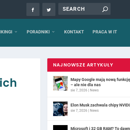
KINGI
PORADNIKI
KONTAKT
PRACA W IT
NAJNOWSZE ARTYKUŁY
ich
Mapy Google mają nową funkcj
– ale nie dla nas
sie 7, 2026
|
News
Elon Musk zachwala chipy NVID
sie 7, 2026
|
News
Microsoft i 32 GB RAM? To daw