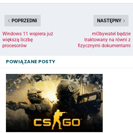
POPRZEDNI
NASTĘPNY
Windows 11 wspiera już
mObywatel będzie
większą liczbę
traktowany na równi z
procesorów
fizycznymi dokumentami
POWIĄZANE POSTY