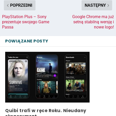
POPRZEDNI
NASTĘPNY
PlayStation Plus – Sony
Google Chrome ma już
prezentuje swojego Game
setną stabilną wersję i
Passa
nowe logo!
POWIĄZANE POSTY
Quibi trafi w ręce Roku. Nieudany