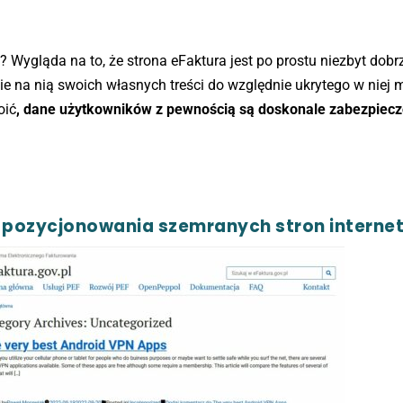
? Wygląda na to, że strona eFaktura jest po prostu niezbyt dobr
 na nią swoich własnych treści do względnie ukrytego w niej m
oić
, dane użytkowników z pewnością są doskonale zabezpiec
o pozycjonowania szemranych stron intern