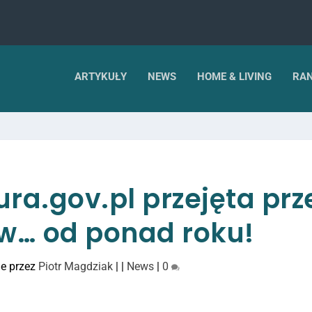
ARTYKUŁY
NEWS
HOME & LIVING
RAN
ra.gov.pl przejęta prz
w… od ponad roku!
e przez
Piotr Magdziak
|
|
News
|
0