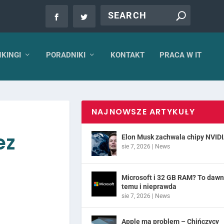
KINGI
PORADNIKI
KONTAKT
PRACA W IT
NAJNOWSZE ARTYKUŁY
ez
Elon Musk zachwala chipy NVID
sie 7, 2026
|
News
Microsoft i 32 GB RAM? To daw
temu i nieprawda
sie 7, 2026
|
News
Apple ma problem – Chińczycy