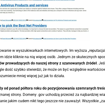
nowanie w wyszukiwarkach internetowych. Im wyższa „reputacja”
tym idzie kliknie na nią więcej osób. Jednym ze skutecznych sp
ków prowadzących do naszej strony z szanowanych źródeł
. Jeś
gle dość szybko stwierdzi, że może on być względnie wartości
zumiecie mniej więcej już jak to działa.
uży od ponad półtora roku do pozycjonowania szemranych treś
znanej strony. Domeny .gov uchodzą przecież za najbardziej wi
tanie jakim cudem nikt tego jeszcze nie zauważył. Wszystkie „