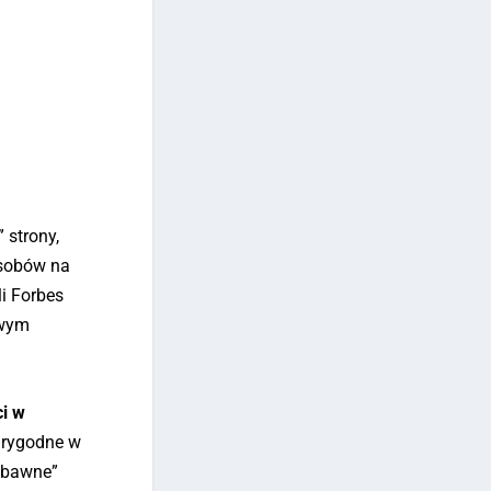
 strony,
osobów na
li Forbes
owym
ci w
arygodne w
zabawne”