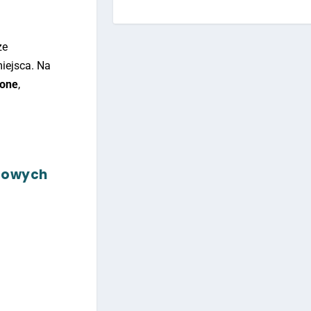
ze
iejsca. Na
zone
,
etowych