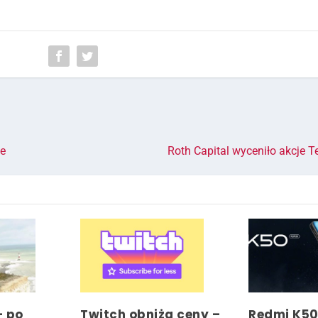
ie
Roth Capital wyceniło akcje T
– po
Twitch obniża ceny –
Redmi K5