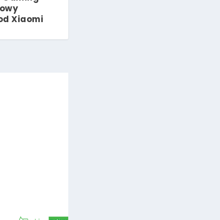
nowy
od Xiaomi