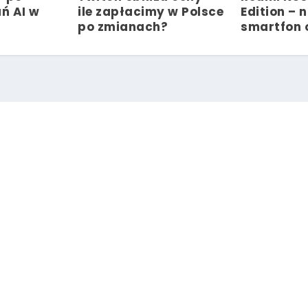
ań AI w
ile zapłacimy w Polsce
Edition – 
po zmianach?
smartfon 