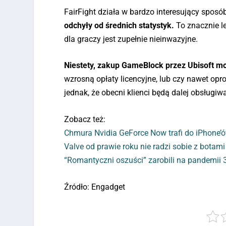
FairFight działa w bardzo interesujący sposó
odchyły od średnich statystyk.
To znacznie l
dla graczy jest zupełnie nieinwazyjne.
Niestety, zakup GameBlock przez Ubisoft mo
wzrosną opłaty licencyjne, lub czy nawet op
jednak, że obecni klienci będą dalej obsługi
Zobacz też:
Chmura Nvidia GeForce Now trafi do iPhone’ó
Valve od prawie roku nie radzi sobie z botam
“Romantyczni oszuści” zarobili na pandemii 
Źródło: Engadget