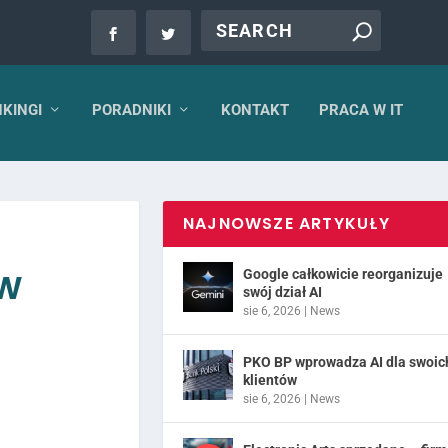
KINGI
PORADNIKI
KONTAKT
PRACA W IT
NAJNOWSZE ARTYKUŁY
ów
Google całkowicie reorganizuje
swój dział AI
sie 6, 2026
|
News
PKO BP wprowadza AI dla swoic
klientów
sie 6, 2026
|
News