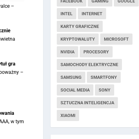
FACEBOOK
GAMING
GOOGLE
walce –
INTEL
INTERNET
KARTY GRAFICZNE
cznie
 świetna
KRYPTOWALUTY
MICROSOFT
NVIDIA
PROCESORY
ytuł gra
SAMOCHODY ELEKTRYCZNE
ę poważny –
SAMSUNG
SMARTFONY
SOCIAL MEDIA
SONY
SZTUCZNA INTELIGENCJA
owania
XIAOMI
 AAA, w tym