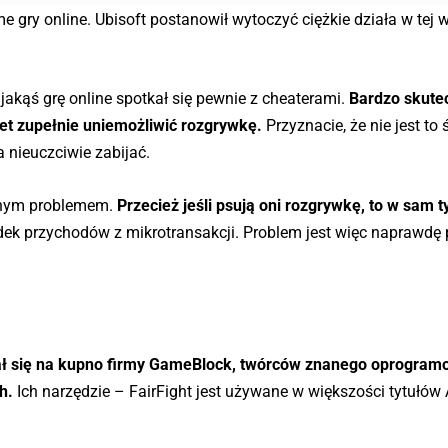
e gry online. Ubisoft postanowił wytoczyć ciężkie działa w tej 
jakąś grę online spotkał się pewnie z cheaterami.
Bardzo skute
t zupełnie uniemożliwić rozgrywkę.
Przyznacie, że nie jest to
la nieuczciwie zabijać.
ażnym problemem.
Przecież jeśli psują oni rozgrywkę, to w sam t
dek przychodów z mikrotransakcji. Problem jest więc naprawd
ał się na kupno firmy GameBlock, twórców znanego oprogram
h.
Ich narzędzie – FairFight jest używane w większości tytułów