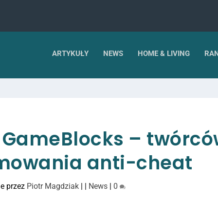
ARTYKUŁY
NEWS
HOME & LIVING
RAN
ił GameBlocks – twórc
mowania anti-cheat
e przez
Piotr Magdziak
|
|
News
|
0