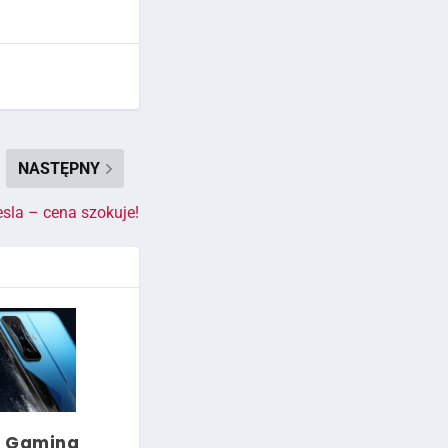
NASTĘPNY
esla – cena szokuje!
0 Gaming