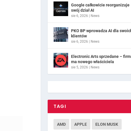
Google całkowicie reorganizuje
swój dział AI
sie 6, 2026
|
News
PKO BP wprowadza AI dla swoic
klientów
sie 6, 2026
|
News
Electronic Arts sprzedane – fir
ma nowego właściciela
sie 5, 2026
|
News
TAGI
AMD
APPLE
ELON MUSK