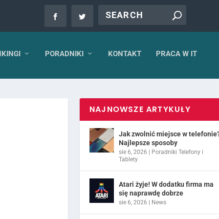
KINGI
PORADNIKI
KONTAKT
PRACA W IT
NAJNOWSZE ARTYKUŁY
Jak zwolnić miejsce w telefonie
Najlepsze sposoby
sie 6, 2026
|
Poradniki Telefony i
Tablety
Atari żyje! W dodatku firma ma
się naprawdę dobrze
sie 6, 2026
|
News