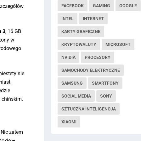
FACEBOOK
GAMING
GOOGLE
szczegółów
INTEL
INTERNET
n 3
, 16 GB
KARTY GRAFICZNE
ażony w
KRYPTOWALUTY
MICROSOFT
ewodowego
NVIDIA
PROCESORY
SAMOCHODY ELEKTRYCZNE
iestety nie
miast
SAMSUNG
SMARTFONY
ędzie
SOCIAL MEDIA
SONY
 chińskim.
SZTUCZNA INTELIGENCJA
XIAOMI
. Nic zatem
sokie –