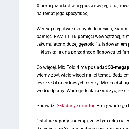
Xiaomi już wkrótce wypuści swojego najnow
na temat jego specyfikacji.
Według niepotwierdzonych doniesień, Xiaomi
pamięci RAM i 1 TB pamięci wewnętrznej, z 
„akumulator o dużej gęstości” z ładowani
– klasyka jak na porządnego flagowca tej fir
Co więcej, Mix Fold 4 ma posiadać
50-megapi
wiemy zbyt wiele więcej na jej temat. Będzi
jeszcze kilka ciekawych rzeczy. Mix Fold 4 b
wodoodporny. Warto jednak zaznaczyć, że nie
Sprawdź:
Składany smartfon
– czy warto go 
Ostatnie raporty sugerują, że w tym roku na 
dziwnego, że Xiaomi próbuje dość mocno zają