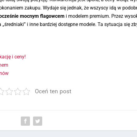
okonaniem zakupu. Wydaje się jednak, że wszyscy idą w podo
dnocześnie mocnym flagowcem
i modelem premium. Przez wysok
„średniaki” i inne bardziej dostępne modele. Ta sytuacja się z
kację i ceny!
onem
onów
Oceń ten post