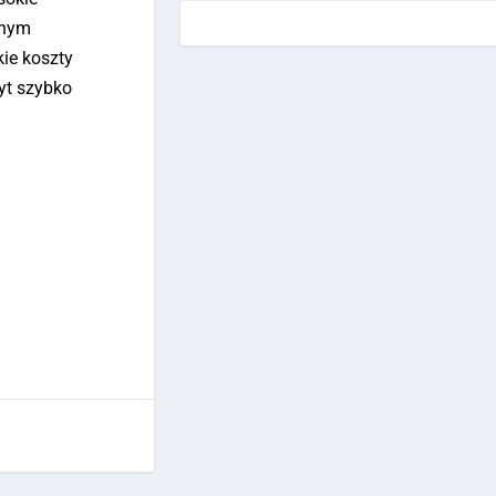
bnym
ie koszty
byt szybko