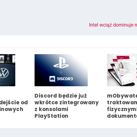
Intel wciąż dominuje 
Discord będzie już
mObywatel
ejście od
wkrótce zintegrowany
traktowan
linowych
z konsolami
fizycznym
PlayStation
dokument