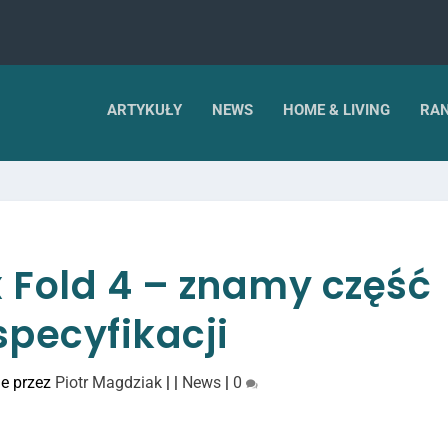
ARTYKUŁY
NEWS
HOME & LIVING
RAN
 Fold 4 – znamy część
specyfikacji
e przez
Piotr Magdziak
|
|
News
|
0