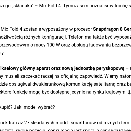
szego „składaka” – Mix Fold 4. Tymczasem poznaliśmy trochę 
 Mix Fold 4 zostanie wyposażony w procesor
Snapdragon 8 Ge
możliwością różnych konfiguracji. Telefon ma także być wypos
em przewodowym o mocy 100 W oraz obsługą ładowania bezprz
my.
kselowy główny aparat oraz nową jednostkę peryskopową
– n
emy musieli zaczekać raczej na oficjalną zapowiedź. Wiemy nato
ędzie obsługiwał dwukierunkową komunikację satelitarną oraz b
które funkcje mogą być dostępne jedynie na rynku krajowym, tj.
kupić? Jaki model wybrać?
rynek trafi aż 27 składanych modeli smartfonów od różnych firm
ć tutaj swoją pozycję. Konkurencja jest spora, a ceny wciąż wy