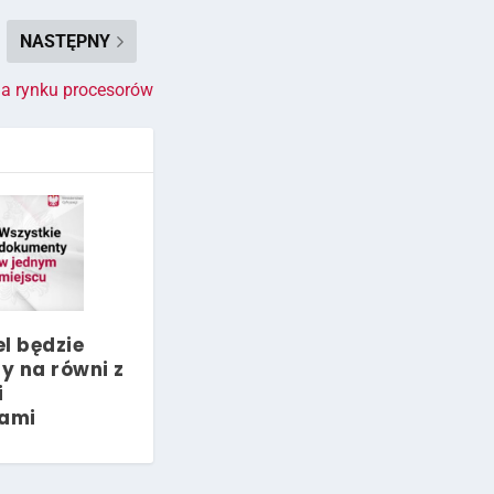
NASTĘPNY
na rynku procesorów
 będzie
y na równi z
i
ami