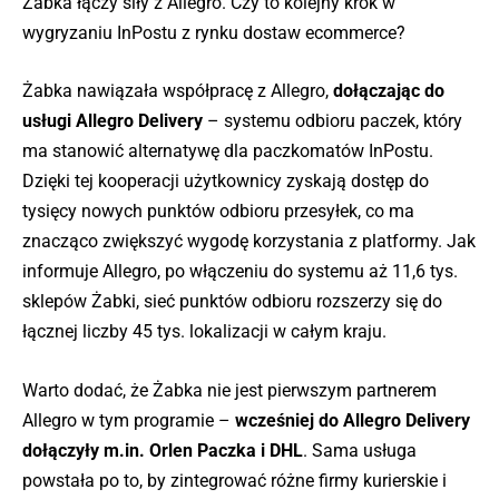
Żabka łączy siły z Allegro. Czy to kolejny krok w
wygryzaniu InPostu z rynku dostaw ecommerce?
Żabka nawiązała współpracę z Allegro,
dołączając do
usługi Allegro Delivery
– systemu odbioru paczek, który
ma stanowić alternatywę dla paczkomatów InPostu.
Dzięki tej kooperacji użytkownicy zyskają dostęp do
tysięcy nowych punktów odbioru przesyłek, co ma
znacząco zwiększyć wygodę korzystania z platformy. Jak
informuje Allegro, po włączeniu do systemu aż 11,6 tys.
sklepów Żabki, sieć punktów odbioru rozszerzy się do
łącznej liczby 45 tys. lokalizacji w całym kraju.
Warto dodać, że Żabka nie jest pierwszym partnerem
Allegro w tym programie –
wcześniej do Allegro Delivery
dołączyły m.in. Orlen Paczka i DHL
. Sama usługa
powstała po to, by zintegrować różne firmy kurierskie i