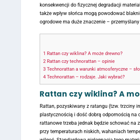
konsekwencji do fizycznej degradacji materia
także wpływ słońca mogą powodować blaknięci
ogrodowe ma duże znaczenie – przemyślany w
1
Rattan czy wiklina? A może drewno?
2
Rattan czy technorattan – opinie
3
Technorattan a warunki atmosferyczne – sło
4
Technorattan – rodzaje. Jaki wybrać?
Rattan czy wiklina? A m
Rattan, pozyskiwany z ratangu (tzw. trzciny i
plastycznością i dość dobrą odpornością na 
rattanowe trzeba jednak będzie schować na 
przy temperaturach niskich, wahaniach tempe
wilgoć. Standardowa pielęgnacja tego mater