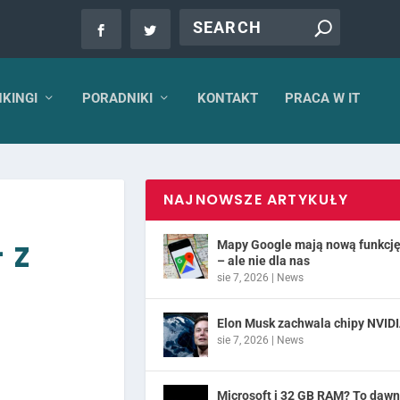
KINGI
PORADNIKI
KONTAKT
PRACA W IT
NAJNOWSZE ARTYKUŁY
 z
Mapy Google mają nową funkcj
– ale nie dla nas
sie 7, 2026
|
News
Elon Musk zachwala chipy NVID
sie 7, 2026
|
News
Microsoft i 32 GB RAM? To daw