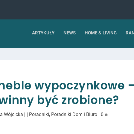
ARTYKUŁY
NEWS
HOME & LIVING
RAN
meble wypoczynkowe –
winny być zrobione?
a Wójcicka
|
|
Poradniki
,
Poradniki Dom i Biuro
|
0