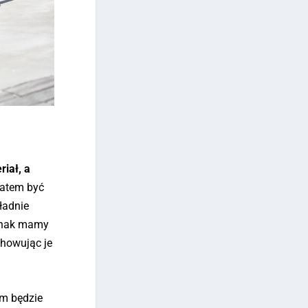
riał, a
zatem być
ładnie
ednak mamy
chowując je
ym będzie