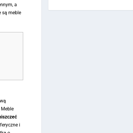
ennym, a
e są meble
ową
. Meble
 niszczeć
feryczne i
tką o