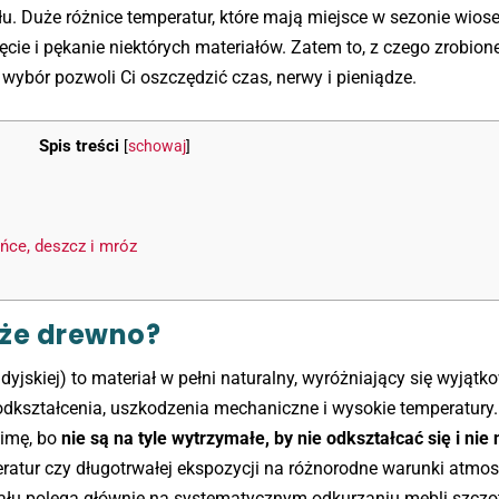
łu. Duże różnice temperatur, które mają miejsce w sezonie wios
e i pękanie niektórych materiałów. Zatem to, z czego zrobion
ybór pozwoli Ci oszczędzić czas, nerwy i pieniądze.
Spis treści
[
schowaj
]
ńce, deszcz i mróz
oże drewno?
ndyjskiej) to materiał w pełni naturalny, wyróżniający się wyjątk
odkształcenia, uszkodzenia mechaniczne i wysokie temperatury
zimę, bo
nie są na tyle wytrzymałe, by nie odkształcać się i nie
ratur czy długotrwałej ekspozycji na różnorodne warunki atmos
iału polega głównie na systematycznym odkurzaniu mebli szczo