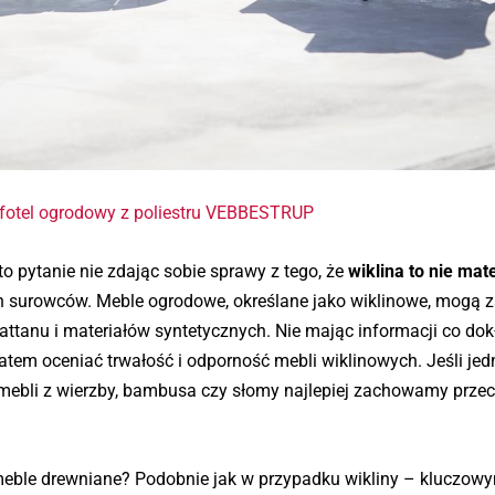
fotel ogrodowy z poliestru VEBBESTRUP
to pytanie nie zdając sobie sprawy z tego, że
wiklina to nie mate
h surowców. Meble ogrodowe, określane jako wiklinowe, mogą 
rattanu i materiałów syntetycznych. Nie mając informacji co dok
 zatem oceniać trwałość i odporność mebli wiklinowych. Jeśli j
mebli z wierzby, bambusa czy słomy najlepiej zachowamy prze
ble drewniane? Podobnie jak w przypadku wikliny – kluczow