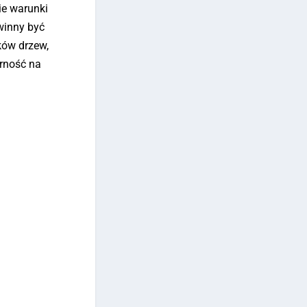
ie warunki
winny być
ków drzew,
rność na