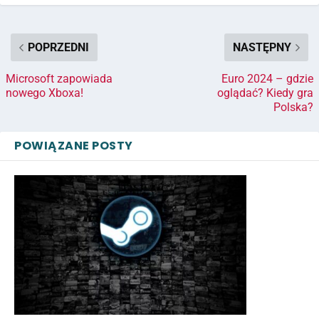
POPRZEDNI
NASTĘPNY
Microsoft zapowiada
Euro 2024 – gdzie
nowego Xboxa!
oglądać? Kiedy gra
Polska?
POWIĄZANE POSTY