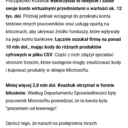
Początkowo Kvashuk
wykorzystał to obejście i zasilił
swoje konto wirtualnymi przedmiotami o wartości ok. 12
tys. dol.
Później jednak wciągnął do przekrętu konta
testowe innych pracowników oraz usługę opartą na
bitcoinach, aby ukrywać źródło funduszy, które wpływały
na jego konto bankowe.
Łącznie oszukał firmę na ponad
10 mln dol., mając kody do różnych produktów
cyfrowych w pliku CSV
. Część z nich zdążył sprzedać
stronom trzecim, które następnie mogły zrealizować kody
i kupować produkty w sklepie Microsoftu.
Mniej więcej 2,8 mln dol. Kvashuk otrzymał w formie
bitcoinów
. Według Departamentu Sprawiedliwości były
pracownik Microsoftu powiedział, że ta kwota była
“prezentem od krewnego”.
Oprócz tego, że naraził na podejrzenia innych