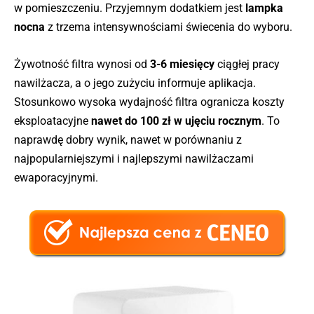
w pomieszczeniu. Przyjemnym dodatkiem jest
lampka
Winix
nocna
z trzema intensywnościami świecenia do wyboru.
55 m²
400 ml/h
44 dB
7 
AW600
Żywotność filtra wynosi od
3-6 miesięcy
ciągłej pracy
Daikin
41 m²
500 ml/h
19-59 dB
2,7
MCK55W
nawilżacza, a o jego zużyciu informuje aplikacja.
Stosunkowo wysoka wydajność filtra ogranicza koszty
Sharp KC-
23 – 47
26 m²
440 ml/h
2,5
D40EUW
dB
eksploatacyjne
nawet do 100 zł w ujęciu rocznym
. To
naprawdę dobry wynik, nawet w porównaniu z
Beurer LB
200 lub
50 m²
b.d.
6 
najpopularniejszymi i najlepszymi nawilżaczami
55
400 ml/h
ewaporacyjnymi.
Levoit
SMART
70 m²
500 ml/h
30 dB
6 
LV600S
Electrolux
50 m²
400 ml/h
25 dB
5,5
EHU-3315D