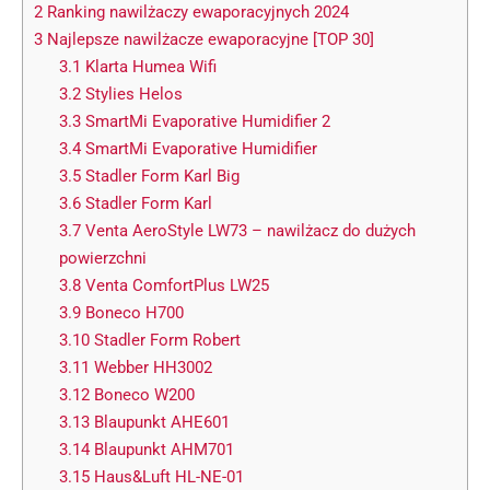
2
Ranking nawilżaczy ewaporacyjnych 2024
3
Najlepsze nawilżacze ewaporacyjne [TOP 30]
3.1
Klarta Humea Wifi
3.2
Stylies Helos
3.3
SmartMi Evaporative Humidifier 2
3.4
SmartMi Evaporative Humidifier
3.5
Stadler Form Karl Big
3.6
Stadler Form Karl
3.7
Venta AeroStyle LW73 – nawilżacz do dużych
powierzchni
3.8
Venta ComfortPlus LW25
3.9
Boneco H700
3.10
Stadler Form Robert
3.11
Webber HH3002
3.12
Boneco W200
3.13
Blaupunkt AHE601
3.14
Blaupunkt AHM701
3.15
Haus&Luft HL-NE-01