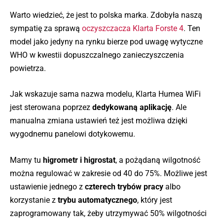
HU2718/10
Warto wiedzieć, że jest to polska marka. Zdobyła naszą
Philips
32 m²
200 ml/h
34 dB
2 
sympatię za sprawą
oczyszczacza Klarta Forste 4
. Ten
HU2716/10
model jako jedyny na rynku bierze pod uwagę wytyczne
Philips
25 - 50
WHO w kwestii dopuszczalnego zanieczyszczenia
25 m²
220 ml/h
2 
HU4803/01
dB
powietrza.
Philips
26 - 50
25 m²
220 ml/h
2 
HU4801/01
dB
Jak wskazuje sama nazwa modelu, Klarta Humea WiFi
jest sterowana poprzez
dedykowaną aplikację
. Ale
Stadler
26 – 39
50 m²
370 g/h
3,5
Form Oskar
dB
manualna zmiana ustawień też jest możliwa dzięki
wygodnemu panelowi dotykowemu.
Stadler
Form Oskar
30 m²
200 g/h
39 dB
2,5
Little
Mamy tu
higrometr i higrostat
, a pożądaną wilgotność
można regulować w zakresie od 40 do 75%. Możliwe jest
Stylies
40 m²
280 g/h
27 dB
3 
ustawienie jednego z
czterech trybów pracy
albo
Alaze
korzystanie z
trybu automatycznego
, który jest
Raven
16 m²
b.d.
b.d.
5 
zaprogramowany tak, żeby utrzymywać 50% wilgotności
ENE001