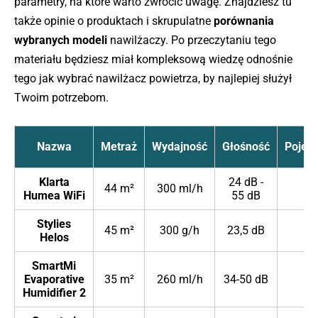
parametry, na które warto zwrócić uwagę. Znajdziesz tu
także opinie o produktach i skrupulatne
porównania
wybranych modeli
nawilżaczy. Po przeczytaniu tego
materiału będziesz miał kompleksową wiedzę odnośnie
tego jak wybrać nawilżacz powietrza, by najlepiej służył
Twoim potrzebom.
Nazwa
Metraż
Wydajność
Głośność
Pojem
Klarta
24 dB -
44 m²
300 ml/h
3 
Humea WiFi
55 dB
Stylies
45 m²
300 g/h
23,5 dB
4 
Helos
SmartMi
Evaporative
35 m²
260 ml/h
34-50 dB
4 
Humidifier 2