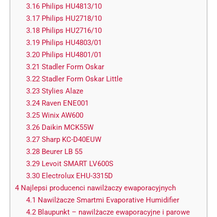
3.16
Philips HU4813/10
3.17
Philips HU2718/10
3.18
Philips HU2716/10
3.19
Philips HU4803/01
3.20
Philips HU4801/01
3.21
Stadler Form Oskar
3.22
Stadler Form Oskar Little
3.23
Stylies Alaze
3.24
Raven ENE001
3.25
Winix AW600
3.26
Daikin MCK55W
3.27
Sharp KC-D40EUW
3.28
Beurer LB 55
3.29
Levoit SMART LV600S
3.30
Electrolux EHU-3315D
4
Najlepsi producenci nawilżaczy ewaporacyjnych
4.1
Nawilżacze Smartmi Evaporative Humidifier
4.2
Blaupunkt – nawilżacze ewaporacyjne i parowe