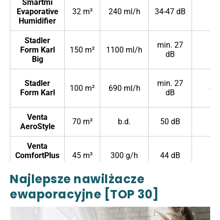
Smartmi
Evaporative
32 m²
240 ml/h
34-47 dB
4 
Humidifier
Stadler
min. 27
Form Karl
150 m²
1100 ml/h
11 
dB
Big
Stadler
min. 27
100 m²
690 ml/h
4,7
Form Karl
dB
Venta
70 m²
b.d.
50 dB
9 
AeroStyle
Venta
ComfortPlus
45 m²
300 g/h
44 dB
7 
LW25
Najlepsze nawilżacze
Boneco
ewaporacyjne [TOP 30]
150 m²
1000 ml/h
47 dB
10 
H700