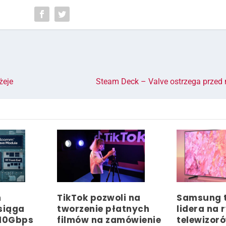
żeje
Steam Deck – Valve ostrzega przed 
m
TikTok pozwoli na
Samsung t
siąga
tworzenie płatnych
lidera na 
 10Gbps
filmów na zamówienie
telewizor