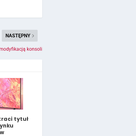
NASTĘPNY
modyfikacją konsoli
raci tytuł
rynku
ów