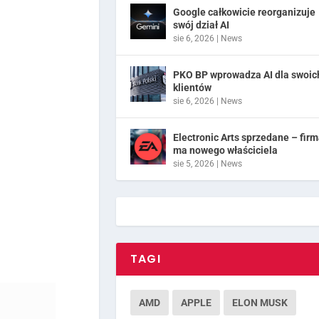
Google całkowicie reorganizuje
swój dział AI
sie 6, 2026
|
News
PKO BP wprowadza AI dla swoic
klientów
sie 6, 2026
|
News
Electronic Arts sprzedane – fir
ma nowego właściciela
sie 5, 2026
|
News
TAGI
AMD
APPLE
ELON MUSK