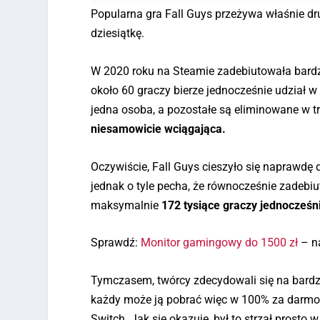
Popularna gra Fall Guys przeżywa właśnie dru
dziesiątkę.
W 2020 roku na Steamie zadebiutowała bardzo
około 60 graczy bierze jednocześnie udział 
jedna osoba, a pozostałe są eliminowane w tr
niesamowicie wciągająca.
Oczywiście, Fall Guys cieszyło się naprawdę d
jednak o tyle pecha, że równocześnie zadebi
maksymalnie
172 tysiące graczy jednocześn
Sprawdź:
Monitor gamingowy do 1500 zł
– n
Tymczasem, twórcy zdecydowali się na bardzo
każdy może ją pobrać więc w 100% za darmo. 
Switch. Jak się okazuje, był to strzał prosto 