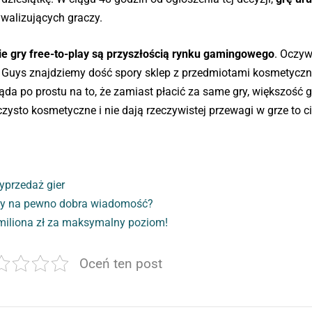
ywalizujących graczy.
ie gry free-to-play są przyszłością rynku gamingowego
. Oczyw
l Guys znajdziemy dość spory sklep z przedmiotami kosmetyczn
a po prostu na to, że zamiast płacić za same gry, większość g
zysto kosmetyczne i nie dają rzeczywistej przewagi w grze to c
yprzedaż gier
 aby na pewno dobra wiadomość?
ł miliona zł za maksymalny poziom!
Oceń ten post