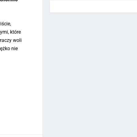
iście,
ymi, które
raczy woli
iężko nie