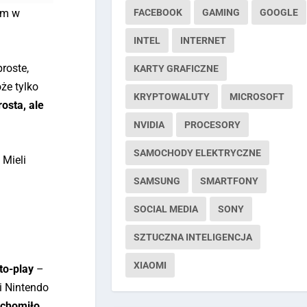
FACEBOOK
GAMING
GOOGLE
łem w
INTEL
INTERNET
roste,
KARTY GRAFICZNE
że tylko
KRYPTOWALUTY
MICROSOFT
osta, ale
NVIDIA
PROCESORY
SAMOCHODY ELEKTRYCZNE
 Mieli
SAMSUNG
SMARTFONY
.
SOCIAL MEDIA
SONY
SZTUCZNA INTELIGENCJA
XIAOMI
to-play
–
i Nintendo
uchomiło