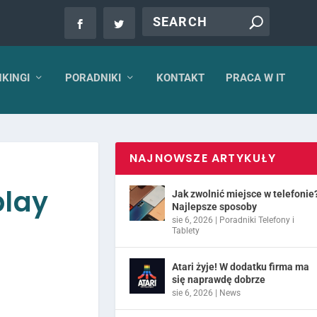
KINGI
PORADNIKI
KONTAKT
PRACA W IT
NAJNOWSZE ARTYKUŁY
play
Jak zwolnić miejsce w telefonie
Najlepsze sposoby
sie 6, 2026
|
Poradniki Telefony i
Tablety
Atari żyje! W dodatku firma ma
się naprawdę dobrze
sie 6, 2026
|
News