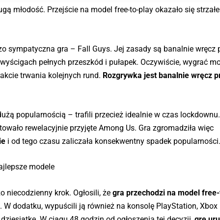
gą młodość. Przejście na model free-to-play okazało się strza
 sympatyczna gra – Fall Guys. Jej zasady są banalnie wręcz p
w wyścigach pełnych przeszkód i pułapek. Oczywiście, wygrać mo
akcie trwania kolejnych rund.
Rozgrywka jest banalnie wręcz pr
użą popularnością – trafili przecież idealnie w czas lockdownu.
utowało rewelacyjnie przyjęte Among Us. Gra zgromadziła więc
ie
i od tego czasu zaliczała konsekwentny spadek popularności
ajlepsze modele
 niecodzienny krok. Ogłosili, że
gra przechodzi na model free-
W dodatku, wypuścili ją również na konsolę PlayStation, Xbox 
w dziesiątkę. W ciągu 48 godzin od ogłoszenia tej decyzji,
grę ur