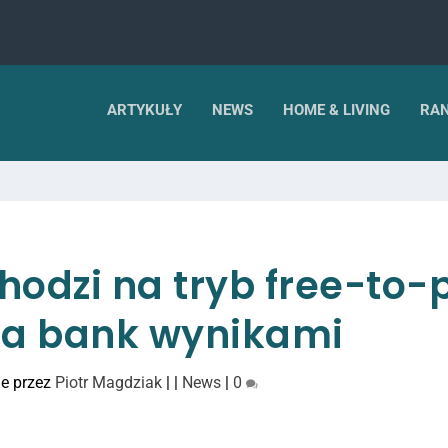
ARTYKUŁY
NEWS
HOME & LIVING
RAN
hodzi na tryb free-to-
ija bank wynikami
e przez
Piotr Magdziak
|
|
News
|
0