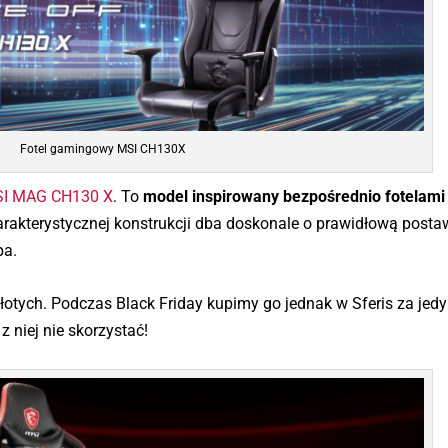
Fotel gamingowy MSI CH130X
I MAG CH130 X
. To
model inspirowany bezpośrednio fotelami
harakterystycznej konstrukcji dba doskonale o prawidłową post
pa.
otych. Podczas Black Friday kupimy go jednak w Sferis za jed
z niej nie skorzystać!