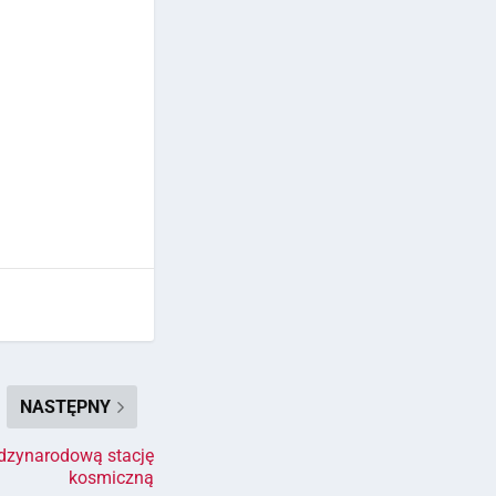
NASTĘPNY
iędzynarodową stację
kosmiczną