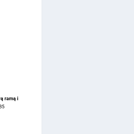
wą ramą i
185