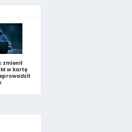
 zmienił
M w kartę
zeprowadził
k