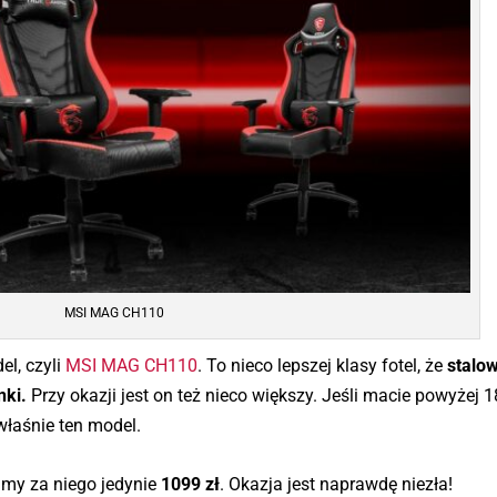
MSI MAG CH110
el, czyli
MSI MAG CH110
. To nieco lepszej klasy fotel, że
stalo
nki.
Przy okazji jest on też nieco większy. Jeśli macie powyżej 
właśnie ten model.
imy za niego jedynie
1099 zł
. Okazja jest naprawdę niezła!