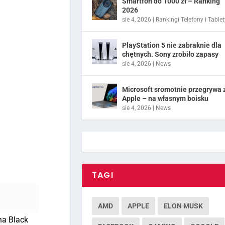
Smartfon do 1000 zł – Ranking
2026
sie 4, 2026
|
Rankingi Telefony i Tablet
PlayStation 5 nie zabraknie dla
chętnych. Sony zrobiło zapasy
sie 4, 2026
|
News
Microsoft sromotnie przegrywa 
Apple – na własnym boisku
sie 4, 2026
|
News
TAGI
AMD
APPLE
ELON MUSK
na Black