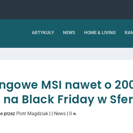
ARTYKUŁY
NEWS
HOME & LIVING
RAN
ngowe MSI nawet o 20
j na Black Friday w Sfer
e przez
Piotr Magdziak
|
|
News
|
0