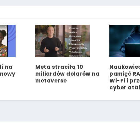
li na
Meta straciła 10
Naukowiec
zmowy
miliardów dolarów na
pamięć RA
metaverse
Wi-Fi i pr
cyber ata