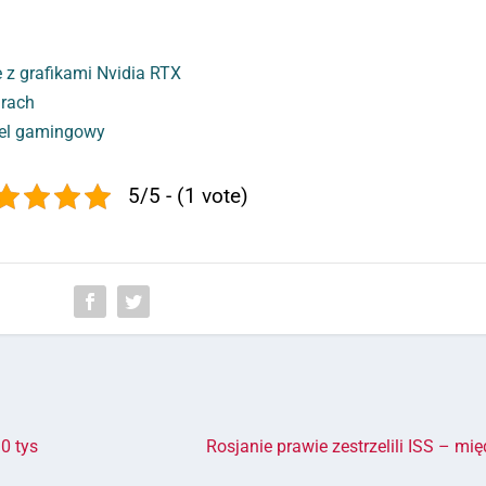
z grafikami Nvidia RTX
grach
tel gamingowy
5/5 - (1 vote)
0 tys
Rosjanie prawie zestrzelili ISS – m