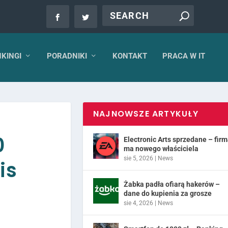
KINGI
PORADNIKI
KONTAKT
PRACA W IT
NAJNOWSZE ARTYKUŁY
0
Electronic Arts sprzedane – fir
ma nowego właściciela
sie 5, 2026
|
News
is
Żabka padła ofiarą hakerów –
dane do kupienia za grosze
sie 4, 2026
|
News