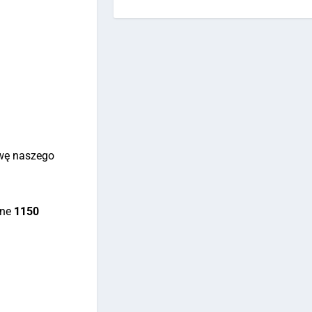
awę naszego
yne
1150