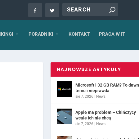
KINGI
PORADNIKI
KONTAKT
PRACA W IT
NAJNOWSZE ARTYKUŁY
Microsoft i 32 GB RAM? To daw
temu i nieprawda
sie 7, 2026
|
News
Apple ma problem – Chińczycy
wcale ich nie chcą
sie 7, 2026
|
News