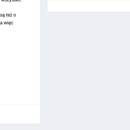
 są też o
ła więc