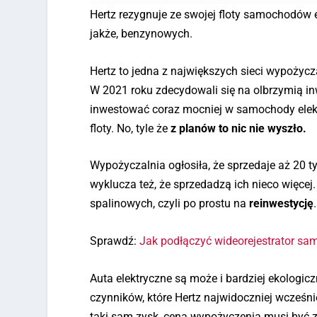
Hertz rezygnuje ze swojej floty samochodów
jakże, benzynowych.
Hertz to jedna z największych sieci wypożyc
W 2021 roku zdecydowali się na olbrzymią inwe
inwestować coraz mocniej w samochody elektr
floty. No, tyle że
z planów to nic nie wyszło.
Wypożyczalnia ogłosiła, że sprzedaje aż 20 t
wyklucza też, że sprzedadzą ich nieco więc
spalinowych, czyli po prostu na
reinwestycję
Sprawdź:
Jak podłączyć wideorejestrator s
Auta elektryczne są może i bardziej ekologiczn
czynników, które Hertz najwidoczniej wcześn
taki sam zysk, cena wypożyczenia musi być za