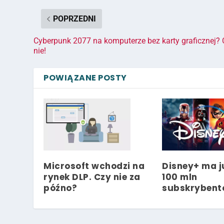
POPRZEDNI
Cyberpunk 2077 na komputerze bez karty graficznej?
nie!
POWIĄZANE POSTY
Microsoft wchodzi na
Disney+ ma j
rynek DLP. Czy nie za
100 mln
późno?
subskryben