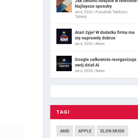
Jak zwolnić miejsce w telefonie
Najlepsze sposoby
sie 6, 2026
|
Poradniki Telefony i
Tablety
Atari żyje! W dodatku firma ma
się naprawdę dobrze
sie 6, 2026
|
News
Google całkowicie reorganizuje
swój dział AI
sie 6, 2026
|
News
TAGI
AMD
APPLE
ELON MUSK