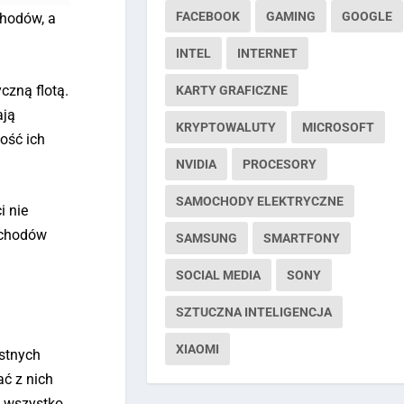
FACEBOOK
GAMING
GOOGLE
chodów, a
INTEL
INTERNET
czną flotą.
KARTY GRAFICZNE
ają
KRYPTOWALUTY
MICROSOFT
ość ich
NVIDIA
PROCESORY
SAMOCHODY ELEKTRYCZNE
i nie
ochodów
SAMSUNG
SMARTFONY
SOCIAL MEDIA
SONY
SZTUCZNA INTELIGENCJA
XIAOMI
ystnych
ać z nich
e wszystko.