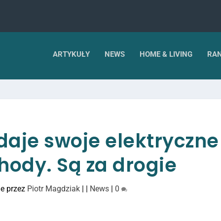
ARTYKUŁY
NEWS
HOME & LIVING
RAN
daje swoje elektryczne
ody. Są za drogie
e przez
Piotr Magdziak
|
|
News
|
0