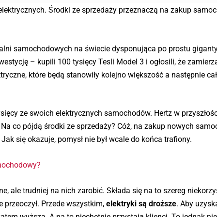
 elektrycznych. Środki ze sprzedaży przeznaczą na zakup samo
zalni samochodowych na świecie dysponująca po prostu giganty
stycję – kupili 100 tysięcy Tesli Model 3 i ogłosili, że zamierz
yczne, które będą stanowiły kolejno większość a następnie cał
ysięcy ze swoich elektrycznych samochodów. Hertz w przyszłośc
ej. Na co pójdą środki ze sprzedaży? Cóż, na zakup nowych sam
. Jak się okazuje, pomysł nie był wcale do końca trafiony.
amochodowy?
e, ale trudniej na nich zarobić. Składa się na to szereg niekorz
ie przeoczył. Przede wszystkim,
elektryki są droższe
. Aby uzysk
tem wyższa. A na to niechętnie przystają klienci. To jednak ni