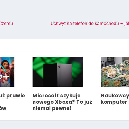
 Czemu
Uchwyt na telefon do samochodu – ja
uż prawie
Microsoft szykuje
Naukowcy 
nowego Xboxa? To już
komputer 
tów
niemal pewne!