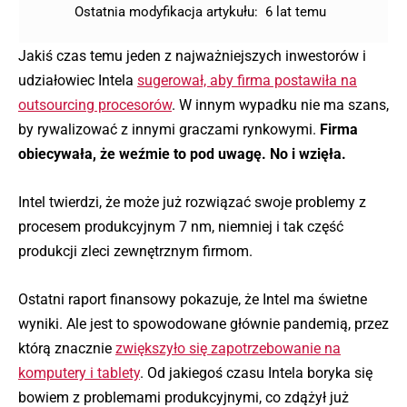
Ostatnia modyfikacja artykułu:
6 lat temu
Jakiś czas temu jeden z najważniejszych inwestorów i
udziałowiec Intela
sugerował, aby firma postawiła na
outsourcing procesorów
. W innym wypadku nie ma szans,
by rywalizować z innymi graczami rynkowymi.
Firma
obiecywała, że weźmie to pod uwagę. No i wzięła.
Intel twierdzi, że może już rozwiązać swoje problemy z
procesem produkcyjnym 7 nm, niemniej i tak część
produkcji zleci zewnętrznym firmom.
Ostatni raport finansowy pokazuje, że Intel ma świetne
wyniki. Ale jest to spowodowane głównie pandemią, przez
którą znacznie
zwiększyło się zapotrzebowanie na
komputery i tablety
. Od jakiegoś czasu Intela boryka się
bowiem z problemami produkcyjnymi, co zdążył już