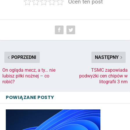
Oceń ten post
POPRZEDNI
NASTĘPNY
On ogląda mecz, a ty… nie
TSMC zapowiada
lubisz piłki nożnej – co
podwyżki cen chipów w
robić?
litografii 3 nm
POWIĄZANE POSTY