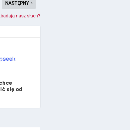
NASTĘPNY
zbadają nasz słuch?
chce
ić się od