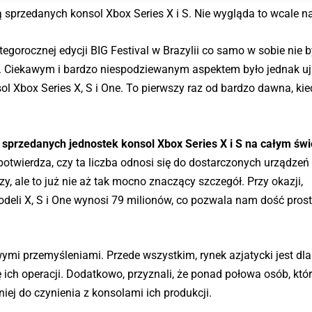
ą sprzedanych konsol Xbox Series X i S. Nie wygląda to wcale naj
egorocznej edycji BIG Festival w Brazylii co samo w sobie nie 
m. Ciekawym i bardzo niespodziewanym aspektem było jednak u
ol Xbox Series X, S i One. To pierwszy raz od bardzo dawna, kie
 sprzedanych jednostek konsol Xbox Series X i S na całym świ
 potwierdza, czy ta liczba odnosi się do dostarczonych urządzeń 
y, ale to już nie aż tak mocno znaczący szczegół. Przy okazji,
odeli X, S i One wynosi 79 milionów, co pozwala nam dość pros
wymi przemyśleniami. Przede wszystkim, rynek azjatycki jest dla
ch operacji. Dodatkowo, przyznali, że ponad połowa osób, któr
niej do czynienia z konsolami ich produkcji.