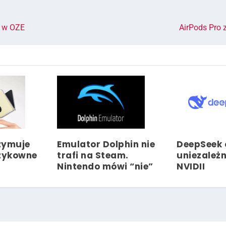
e w OZE
AirPods Pro 
zymuje
Emulator Dolphin nie
DeepSeek 
yzykowne
trafi na Steam.
uniezależn
Nintendo mówi “nie”
NVIDII