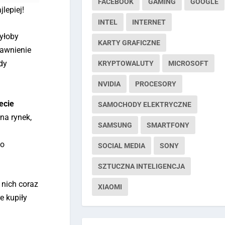
FACEBOOK
GAMING
GOOGLE
lepiej!
INTEL
INTERNET
byłoby
KARTY GRAFICZNE
jawnienie
dy
KRYPTOWALUTY
MICROSOFT
NVIDIA
PROCESORY
ecie
SAMOCHODY ELEKTRYCZNE
na rynek,
SAMSUNG
SMARTFONY
to
SOCIAL MEDIA
SONY
SZTUCZNA INTELIGENCJA
 nich coraz
XIAOMI
e kupiły