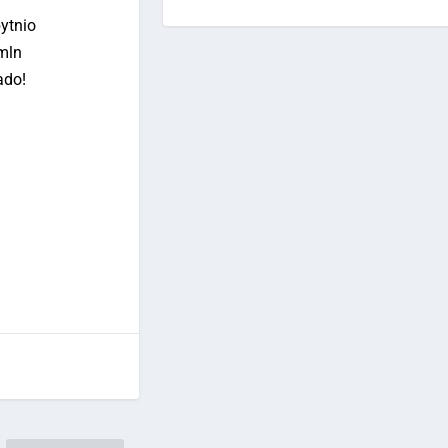
ytnio
 mln
ado!