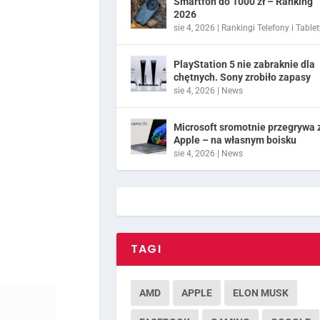
Smartfon do 1000 zł – Ranking
2026
sie 4, 2026
|
Rankingi Telefony i Tablet
PlayStation 5 nie zabraknie dla
chętnych. Sony zrobiło zapasy
sie 4, 2026
|
News
Microsoft sromotnie przegrywa 
Apple – na własnym boisku
sie 4, 2026
|
News
TAGI
AMD
APPLE
ELON MUSK