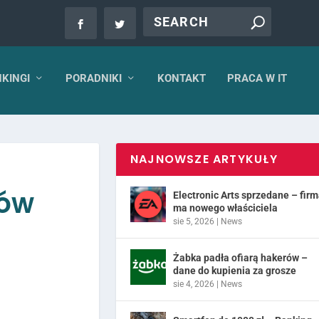
KINGI
PORADNIKI
KONTAKT
PRACA W IT
NAJNOWSZE ARTYKUŁY
xów
Electronic Arts sprzedane – fir
ma nowego właściciela
sie 5, 2026
|
News
Żabka padła ofiarą hakerów –
dane do kupienia za grosze
sie 4, 2026
|
News