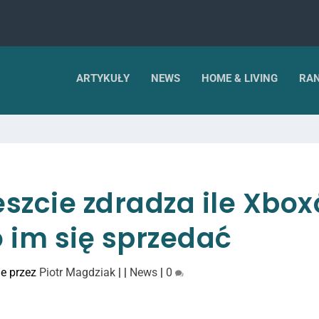
ARTYKUŁY
NEWS
HOME & LIVING
RAN
eszcie zdradza ile Xbo
 im się sprzedać
e przez
Piotr Magdziak
|
|
News
|
0