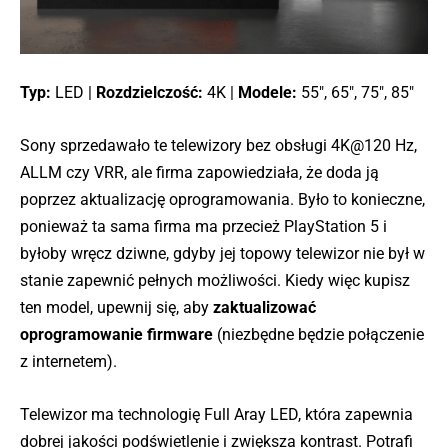
Typ:
LED |
Rozdzielczość:
4K |
Modele:
55″, 65″, 75″, 85″
Sony sprzedawało te telewizory bez obsługi 4K@120 Hz,
ALLM czy VRR, ale firma zapowiedziała, że doda ją
poprzez aktualizację oprogramowania. Było to konieczne,
ponieważ ta sama firma ma przecież PlayStation 5 i
byłoby wręcz dziwne, gdyby jej topowy telewizor nie był w
stanie zapewnić pełnych możliwości. Kiedy więc kupisz
ten model, upewnij się, aby
zaktualizować
oprogramowanie firmware
(niezbędne będzie połączenie
z internetem).
Telewizor ma technologię Full Aray LED, która zapewnia
dobrej jakości podświetlenie i zwiększa kontrast. Potrafi