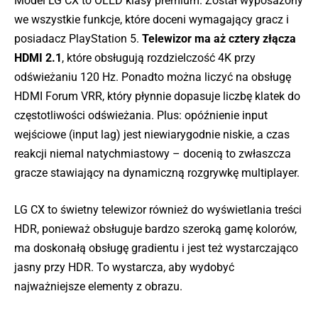
Model LG CX to OLED klasy premium. Został wyposażony
we wszystkie funkcje, które doceni wymagający gracz i
posiadacz PlayStation 5.
Telewizor ma aż cztery złącza
HDMI 2.1
, które obsługują rozdzielczość 4K przy
odświeżaniu 120 Hz. Ponadto można liczyć na obsługę
HDMI Forum VRR, który płynnie dopasuje liczbę klatek do
częstotliwości odświeżania. Plus: opóźnienie input
wejściowe (input lag) jest niewiarygodnie niskie, a czas
reakcji niemal natychmiastowy – docenią to zwłaszcza
gracze stawiający na dynamiczną rozgrywkę multiplayer.
LG CX to świetny telewizor również do wyświetlania treści
HDR, ponieważ obsługuje bardzo szeroką gamę kolorów,
ma doskonałą obsługę gradientu i jest też wystarczająco
jasny przy HDR. To wystarcza, aby wydobyć
najważniejsze elementy z obrazu.