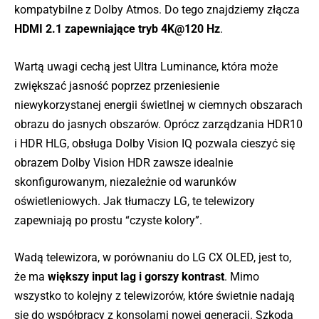
kompatybilne z Dolby Atmos. Do tego znajdziemy złącza
HDMI 2.1 zapewniające tryb 4K@120 Hz
.
Wartą uwagi cechą jest Ultra Luminance, która może
zwiększać jasność poprzez przeniesienie
niewykorzystanej energii świetlnej w ciemnych obszarach
obrazu do jasnych obszarów. Oprócz zarządzania HDR10
i HDR HLG, obsługa Dolby Vision IQ pozwala cieszyć się
obrazem Dolby Vision HDR zawsze idealnie
skonfigurowanym, niezależnie od warunków
oświetleniowych. Jak tłumaczy LG, te telewizory
zapewniają po prostu “czyste kolory”.
Wadą telewizora, w porównaniu do LG CX OLED, jest to,
że ma
większy input lag i gorszy kontrast
. Mimo
wszystko to kolejny z telewizorów, które świetnie nadają
się do współpracy z konsolami nowej generacji. Szkoda