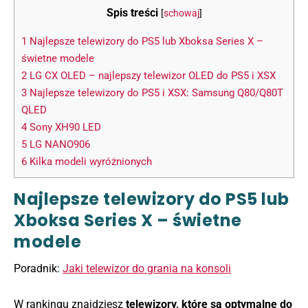
Spis treści
[
schowaj
]
1
Najlepsze telewizory do PS5 lub Xboksa Series X –
świetne modele
2
LG CX OLED – najlepszy telewizor OLED do PS5 i XSX
3
Najlepsze telewizory do PS5 i XSX: Samsung Q80/Q80T
QLED
4
Sony XH90 LED
5
LG NANO906
6
Kilka modeli wyróżnionych
Najlepsze telewizory do PS5 lub
Xboksa Series X – świetne
modele
Poradnik:
Jaki telewizor do grania na konsoli
W rankingu znajdziesz
telewizory, które są optymalne do