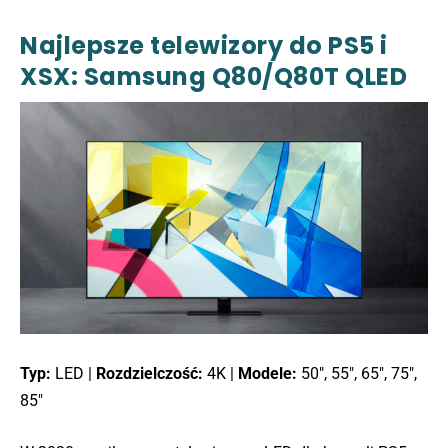
Najlepsze telewizory do PS5 i
XSX: Samsung Q80/Q80T QLED
Typ:
LED |
Rozdzielczość:
4K |
Modele:
50″, 55″, 65″, 75″,
85″