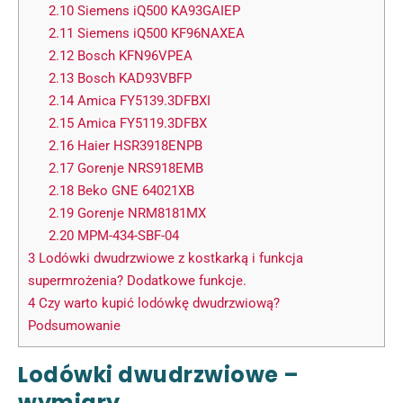
2.10
Siemens iQ500 KA93GAIEP
2.11
Siemens iQ500 KF96NAXEA
2.12
Bosch KFN96VPEA
2.13
Bosch KAD93VBFP
2.14
Amica FY5139.3DFBXI
2.15
Amica FY5119.3DFBX
2.16
Haier HSR3918ENPB
2.17
Gorenje NRS918EMB
2.18
Beko GNE 64021XB
2.19
Gorenje NRM8181MX
2.20
MPM-434-SBF-04
3
Lodówki dwudrzwiowe z kostkarką i funkcja
supermrożenia? Dodatkowe funkcje.
4
Czy warto kupić lodówkę dwudrzwiową?
Podsumowanie
Lodówki dwudrzwiowe –
wymiary