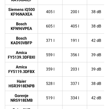
Siemens iQ500
405 l
200 l
38 dB
KF96NAXEA
Bosch
605 l
405 l
38 dB
KFN96VPEA
Bosch
371 l
191 l
42 dB
KAD93VBFP
Amica
559 l
356 l
39 dB
FY5139.3DFBXI
Amica
359 l
203 l
39 dB
FY5119.3DFBX
Haier
528 l
337 l
38 dB
HSR3918ENPB
Gorenje
519 l
334 l
42 dB
NRS918EMB