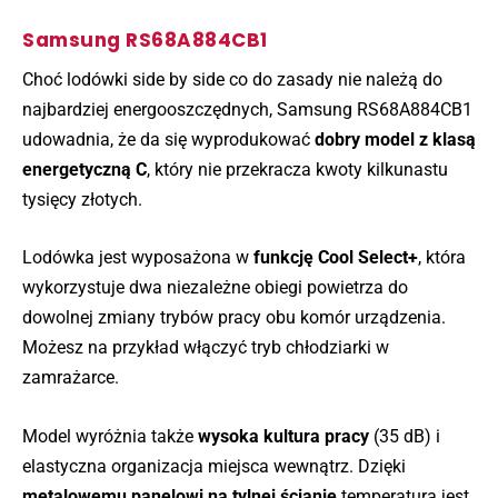
Samsung RS68A884CB1
Choć lodówki side by side co do zasady nie należą do
najbardziej energooszczędnych, Samsung RS68A884CB1
udowadnia, że da się wyprodukować
dobry model z klasą
energetyczną C
, który nie przekracza kwoty kilkunastu
tysięcy złotych.
Lodówka jest wyposażona w
funkcję Cool Select+
, która
wykorzystuje dwa niezależne obiegi powietrza do
dowolnej zmiany trybów pracy obu komór urządzenia.
Możesz na przykład włączyć tryb chłodziarki w
zamrażarce.
Model wyróżnia także
wysoka kultura pracy
(35 dB) i
elastyczna organizacja miejsca wewnątrz. Dzięki
metalowemu panelowi na tylnej ścianie
temperatura jest