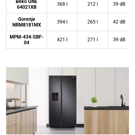
Beko GNE
368 l
212 l
39 dB
64021XB
Gorenje
394 l
265 l
42 dB
NRM8181MX
MPM-434-SBF-
421 l
271 l
39 dB
04