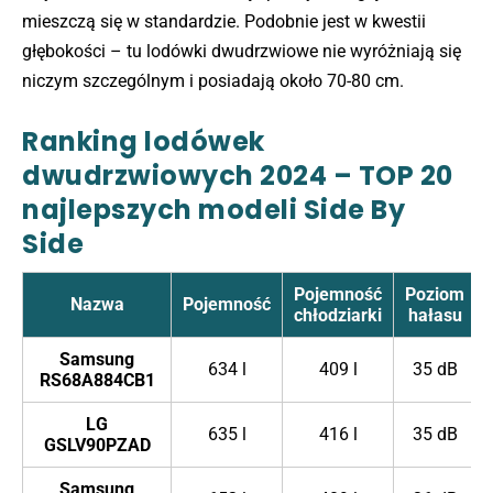
mieszczą się w standardzie. Podobnie jest w kwestii
głębokości – tu lodówki dwudrzwiowe nie wyróżniają się
niczym szczególnym i posiadają około 70-80 cm.
Ranking lodówek
dwudrzwiowych 2024 – TOP 20
najlepszych modeli Side By
Side
Pojemność
Poziom
Nazwa
Pojemność
chłodziarki
hałasu
Samsung
634 l
409 l
35 dB
RS68A884CB1
LG
635 l
416 l
35 dB
GSLV90PZAD
Samsung