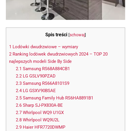
Spis treści
[
schowaj
]
1
Lodówki dwudrzwiowe – wymiary
2
Ranking lodówek dwudrzwiowych 2024 – TOP 20
najlepszych modeli Side By Side
2.1
Samsung RS68A884CB1
2.2
LG GSLV90PZAD
2.3
Samsung RS66A8101S9
2.4
LG GSXV90BSAE
2.5
Samsung Family Hub RS6HA8891B1
2.6
Sharp SJ-PX830A-BE
2.7
Whirlpool WQ9 U1GX
2.8
Whirlpool WQ9U2L
2.9
Haier HFR7720DWMP