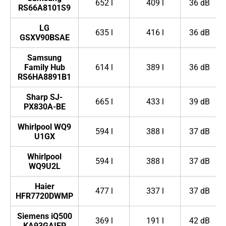
652 l
409 l
36 dB
RS66A8101S9
LG
635 l
416 l
36 dB
GSXV90BSAE
Samsung
Family Hub
614 l
389 l
36 dB
RS6HA8891B1
Sharp SJ-
665 l
433 l
39 dB
PX830A-BE
Whirlpool WQ9
594 l
388 l
37 dB
U1GX
Whirlpool
594 l
388 l
37 dB
WQ9U2L
Haier
477 l
337 l
37 dB
HFR7720DWMP
Siemens iQ500
369 l
191 l
42 dB
KA93GAIEP