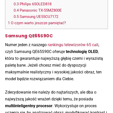
0.3
Philips 65OLED818
0.4
Panasonic TX-55MZ800E
0.5
Samsung UE55CU7172
1
O czym warto jeszcze pamiętać?
Samsung QE65S90C
Numer jeden z naszego
rankingu telewizorów 65 cali
,
czyli Samsung QE65S90C oferuje
technologię OLED
,
która to gwarantuje najwyższą głębię czerni i wyrazistą
paletę barw. Jeżeli chcesz mieć do dyspozycji
maksymalnie realistyczny i wysokiej jakości obraz, ten
model będzie rozwiązaniem dla Ciebie.
Zdecydowanie nie należy do najtańszych, ale dba o
najwyższą jakość wrażeń dzięki temu, że posiada
multiinteligentny procesor
. Wykorzystuje on proces
uczenia się, by analizować obraz, modyfikować kontrast i