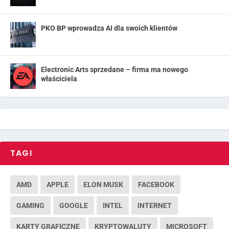
PKO BP wprowadza AI dla swoich klientów
Electronic Arts sprzedane – firma ma nowego
właściciela
TAGI
AMD
APPLE
ELON MUSK
FACEBOOK
GAMING
GOOGLE
INTEL
INTERNET
KARTY GRAFICZNE
KRYPTOWALUTY
MICROSOFT