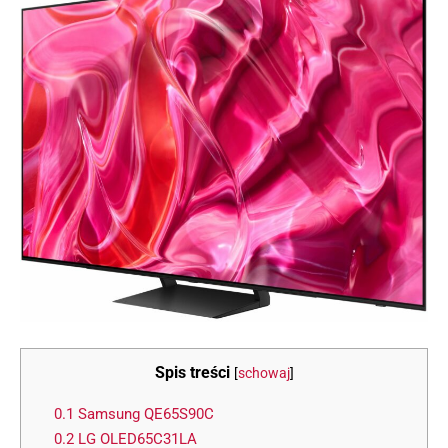
Spis treści
[
schowaj
]
0.1
Samsung QE65S90C
0.2
LG OLED65C31LA