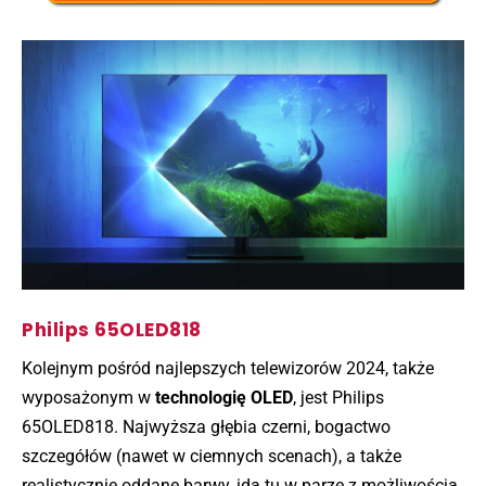
Philips 65OLED818
Kolejnym pośród najlepszych telewizorów 2024, także
wyposażonym w
technologię OLED
, jest Philips
65OLED818. Najwyższa głębia czerni, bogactwo
szczegółów (nawet w ciemnych scenach), a także
realistycznie oddane barwy, idą tu w parze z możliwością