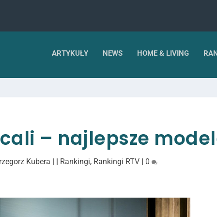
ARTYKUŁY
NEWS
HOME & LIVING
RAN
 cali – najlepsze mode
rzegorz Kubera
|
|
Rankingi
,
Rankingi RTV
|
0