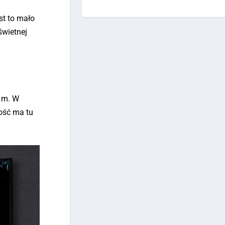
st to mało
świetnej
7 m. W
łość ma tu