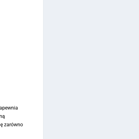
zapewnia
zną
ię zarówno