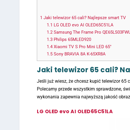
1
Jaki telewizor 65 cali? Najlepsze smart TV
1.1
LG OLED evo AI OLED65C51LA
1.2
Samsung The Frame Pro QE65LS03FW
1.3
Philips 65MLED920
1.4
Xiaomi TV S Pro Mini LED 65″
1.5
Sony BRAVIA 8A K-65XR8A
Jaki telewizor 65 cali? N
Jeśli już wiesz, że chcesz kupić telewizor 65 c
Polecamy przede wszystkim sprawdzone, świe
wykonania zapewnia najwyższą jakość obraz
LG OLED evo AI OLED65C51LA