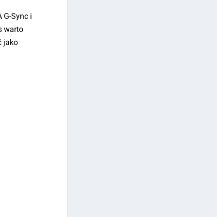
 G-Sync i
s warto
ć jako