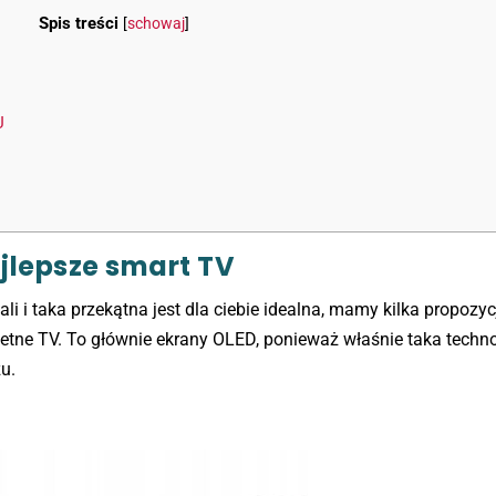
Spis treści
[
schowaj
]
U
ajlepsze smart TV
ali i taka przekątna jest dla ciebie idealna, mamy kilka propozycj
tne TV. To głównie ekrany OLED, ponieważ właśnie taka techn
u.