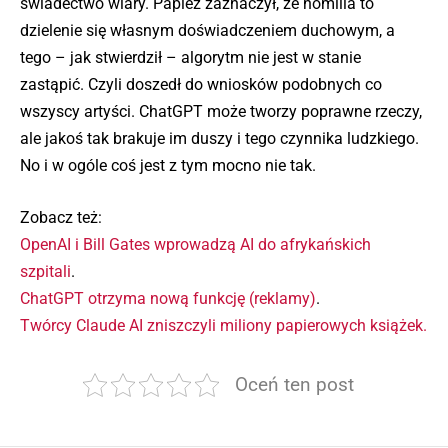
świadectwo wiary. Papież zaznaczył, że homilia to
dzielenie się własnym doświadczeniem duchowym, a
tego – jak stwierdził – algorytm nie jest w stanie
zastąpić. Czyli doszedł do wniosków podobnych co
wszyscy artyści. ChatGPT może tworzy poprawne rzeczy,
ale jakoś tak brakuje im duszy i tego czynnika ludzkiego.
No i w ogóle coś jest z tym mocno nie tak.
Zobacz też:
OpenAI i Bill Gates wprowadzą AI do afrykańskich
szpitali
.
ChatGPT otrzyma nową funkcję (reklamy)
.
Twórcy Claude AI zniszczyli miliony papierowych książek.
Oceń ten post