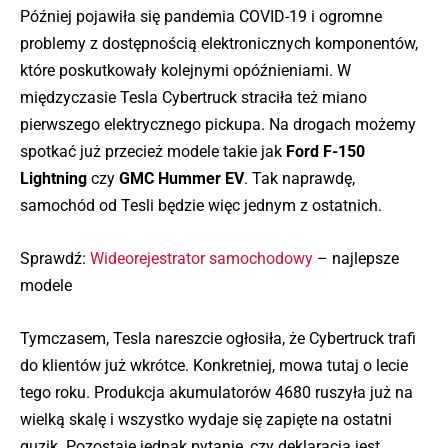
Później pojawiła się pandemia COVID-19 i ogromne
problemy z dostępnością elektronicznych komponentów,
które poskutkowały kolejnymi opóźnieniami. W
międzyczasie Tesla Cybertruck straciła też miano
pierwszego elektrycznego pickupa. Na drogach możemy
spotkać już przecież modele takie jak
Ford F-150
Lightning
czy
GMC Hummer EV
. Tak naprawdę,
samochód od Tesli będzie więc jednym z ostatnich.
Sprawdź:
Wideorejestrator samochodowy
– najlepsze
modele
Tymczasem, Tesla nareszcie ogłosiła, że Cybertruck trafi
do klientów już wkrótce. Konkretniej, mowa tutaj o lecie
tego roku. Produkcja akumulatorów 4680 ruszyła już na
wielką skalę i wszystko wydaje się zapięte na ostatni
guzik. Pozostaje jednak pytanie, czy deklaracja jest