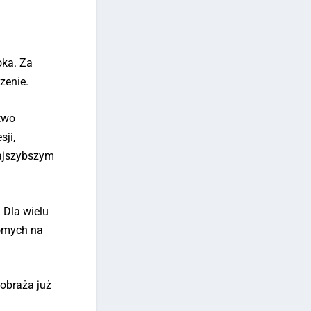
oka. Za
zenie.
two
sji,
najszybszym
.
Dla wielu
jomych na
yobraża już