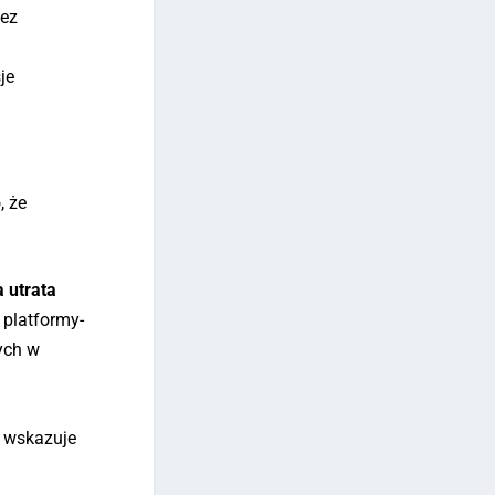
bez
je
, że
 utrata
 platformy-
nych w
e wskazuje