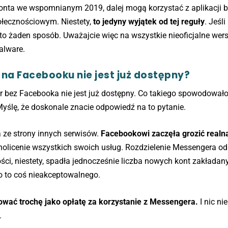
konta we wspomnianym 2019, dalej mogą korzystać z aplikacji 
ołecznościowym. Niestety,
to jedyny wyjątek od tej reguły
. Jeśli
 na to żaden sposób. Uważajcie więc na wszystkie nieoficjalne wers
alware.
na Facebooku nie jest już dostępny?
 bez Facebooka nie jest już dostępny. Co takiego spowodowało
ślę, że doskonale znacie odpowiedź na to pytanie.
a ze strony innych serwisów.
Facebookowi zaczęła grozić realna
dnolicenie wszystkich swoich usług. Rozdzielenie Messengera od
ości, niestety, spadła jednocześnie liczba nowych kont zakłada
o to coś nieakceptowalnego.
ować trochę jako opłatę za korzystanie z Messengera.
I nic ni
.