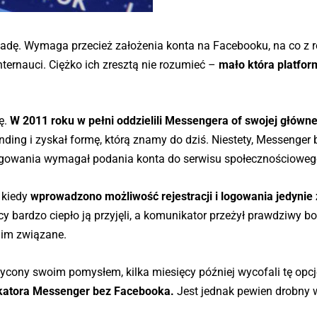
 wadę. Wymaga przecież założenia konta na Facebooku, na co z 
ternauci. Ciężko ich zresztą nie rozumieć –
mało która platfor
ę.
W 2011 roku w pełni oddzielili Messengera of swojej główne
ding i zyskał formę, którą znamy do dziś. Niestety, Messenger 
logowania wymagał podania konta do serwisu społecznościoweg
 kiedy
wprowadzono możliwość rejestracji i logowania jedyni
y bardzo ciepło ją przyjęli, a komunikator przeżył prawdziwy 
nim związane.
ycony swoim pomysłem, kilka miesięcy później wycofali tę opc
nikatora Messenger bez Facebooka.
Jest jednak pewien drobny w