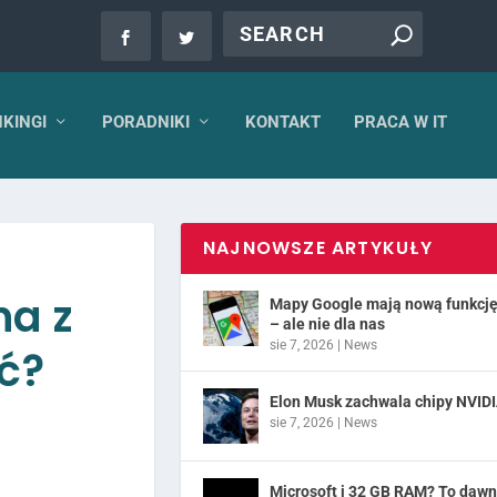
KINGI
PORADNIKI
KONTAKT
PRACA W IT
NAJNOWSZE ARTYKUŁY
na z
Mapy Google mają nową funkcj
– ale nie dla nas
sie 7, 2026
|
News
ać?
Elon Musk zachwala chipy NVID
sie 7, 2026
|
News
Microsoft i 32 GB RAM? To daw