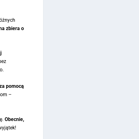
różnych
ma zbiera o
j
bez
o.
e za pomocą
boom –
ję.
Obecnie,
yjątek!