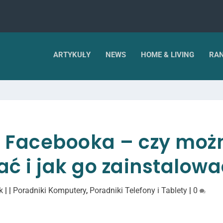
ARTYKUŁY
NEWS
HOME & LIVING
RAN
 Facebooka – czy moż
ać i jak go zainstalow
k
|
|
Poradniki Komputery
,
Poradniki Telefony i Tablety
|
0